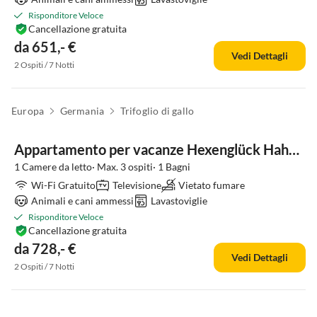
Risponditore Veloce
Cancellazione gratuita
da 651,- €
Vedi Dettagli
2 Ospiti / 7 Notti
Europa
Germania
Trifoglio di gallo
Appartamento per vacanze Hexenglück Hahnenklee
1 Camere da letto· Max. 3 ospiti· 1 Bagni
Wi-Fi Gratuito
Televisione
Vietato fumare
Animali e cani ammessi
Lavastoviglie
Risponditore Veloce
Cancellazione gratuita
da 728,- €
Vedi Dettagli
2 Ospiti / 7 Notti