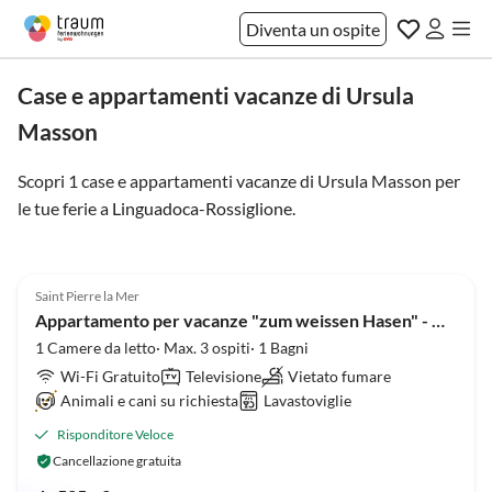
Diventa un ospite
Case e appartamenti vacanze di Ursula
Masson
Scopri 1 case e appartamenti vacanze di Ursula Masson per
le tue ferie a
Linguadoca-Rossiglione
.
Annuncio in
5.0
(29)
Alto
Saint Pierre la Mer
Appartamento per vacanze "zum weissen Hasen" - Oasi di tranquillitÃ
1 Camere da letto· Max. 3 ospiti· 1 Bagni
Wi-Fi Gratuito
Televisione
Vietato fumare
Animali e cani su richiesta
Lavastoviglie
Risponditore Veloce
Cancellazione gratuita