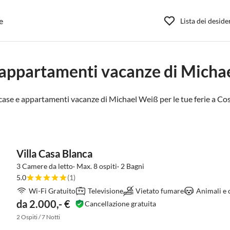
e
Lista dei deside
 appartamenti vacanze di Micha
case e appartamenti vacanze di Michael Weiß per le tue ferie a
Cos
Villa Casa Blanca
3 Camere da letto· Max. 8 ospiti· 2 Bagni
5.0
(1)
Wi-Fi Gratuito
Televisione
Vietato fumare
Animali e 
da 2.000,- €
Cancellazione gratuita
2 Ospiti / 7 Notti