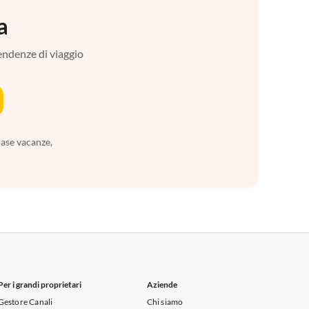
a
tendenze di viaggio
case vacanze,
Per i grandi proprietari
Aziende
Gestore Canali
Chi siamo