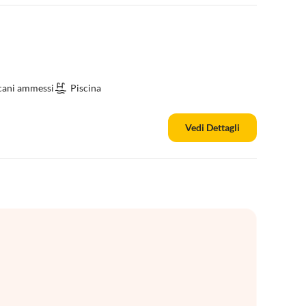
cani ammessi
Piscina
Vedi Dettagli