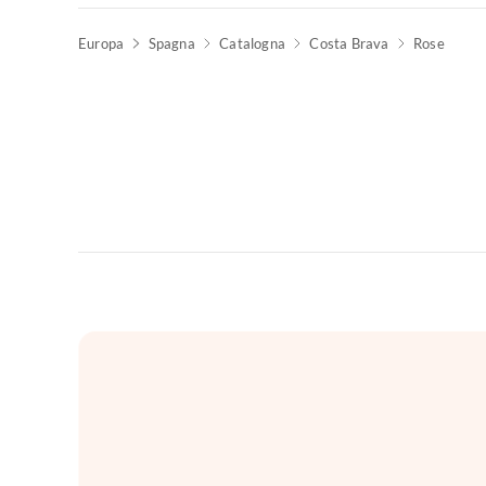
Europa
Spagna
Catalogna
Costa Brava
Rose
Annuncio in
Alto