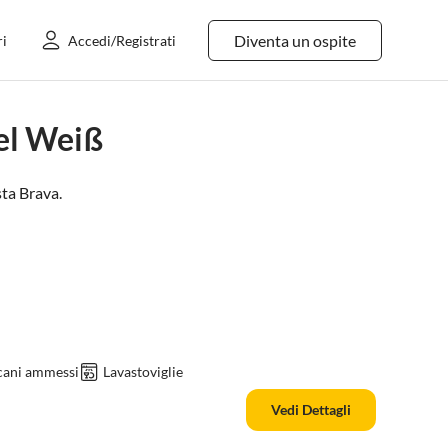
Diventa un ospite
ri
Accedi/Registrati
el Weiß
ta Brava
.
cani ammessi
Lavastoviglie
Vedi Dettagli