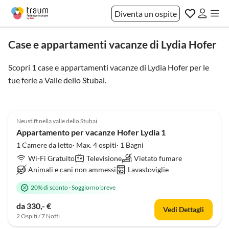
Diventa un ospite
Case e appartamenti vacanze di Lydia Hofer
Scopri 1 case e appartamenti vacanze di Lydia Hofer per le
tue ferie a
Valle dello Stubai
.
4.9
(6)
Neustift nella valle dello Stubai
Appartamento per vacanze Hofer Lydia 1
1 Camere da letto· Max. 4 ospiti· 1 Bagni
Wi-Fi Gratuito
Televisione
Vietato fumare
Animali e cani non ammessi
Lavastoviglie
20% di sconto
·
Soggiorno breve
da 330,- €
Vedi Dettagli
2 Ospiti / 7 Notti