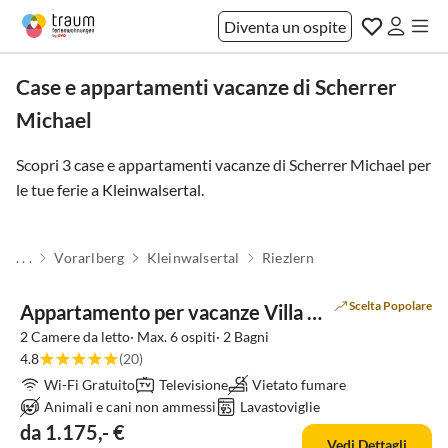
Diventa un ospite
Case e appartamenti vacanze di Scherrer
Michael
Scopri 3 case e appartamenti vacanze di Scherrer Michael per
le tue ferie a
Kleinwalsertal
.
. . .
Vorarlberg
Kleinwalsertal
Riezlern
Scelta Popolare
Appartamento per vacanze Villa Harmonie
2 Camere da letto· Max. 6 ospiti· 2 Bagni
4.8
(20)
Wi-Fi Gratuito
Televisione
Vietato fumare
Animali e cani non ammessi
Lavastoviglie
da 1.175,- €
Vedi Dettagli