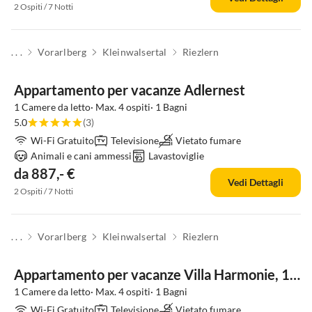
2 Ospiti / 7 Notti
. . .
Vorarlberg
Kleinwalsertal
Riezlern
Appartamento per vacanze Adlernest
1 Camere da letto· Max. 4 ospiti· 1 Bagni
5.0
(3)
Wi-Fi Gratuito
Televisione
Vietato fumare
Animali e cani ammessi
Lavastoviglie
da 887,- €
Vedi Dettagli
2 Ospiti / 7 Notti
. . .
Vorarlberg
Kleinwalsertal
Riezlern
Appartamento per vacanze Villa Harmonie, 1 camera da letto
1 Camere da letto· Max. 4 ospiti· 1 Bagni
Wi-Fi Gratuito
Televisione
Vietato fumare