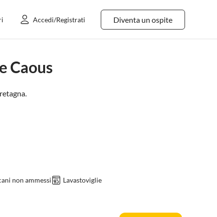
Diventa un ospite
ri
Accedi/Registrati
me Caous
retagna
.
 cani non ammessi
Lavastoviglie