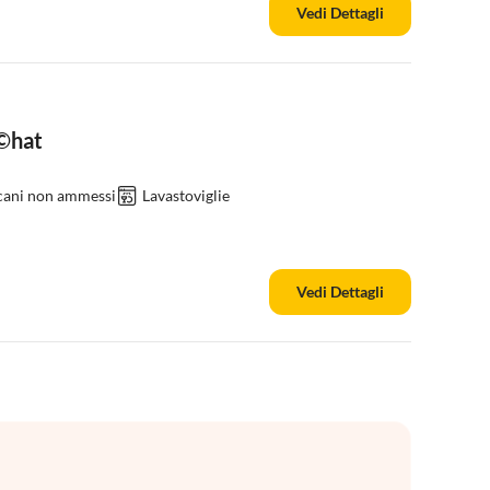
Vedi Dettagli
Ã©hat
 cani non ammessi
Lavastoviglie
Vedi Dettagli