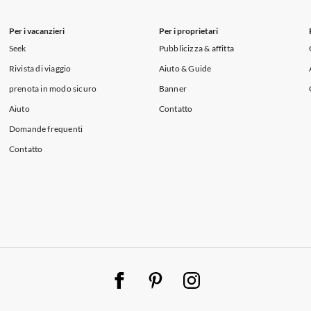
Per i vacanzieri
Per i proprietari
Seek
Pubblicizza & affitta
Rivista di viaggio
Aiuto & Guide
prenota in modo sicuro
Banner
Aiuto
Contatto
Domande frequenti
Contatto