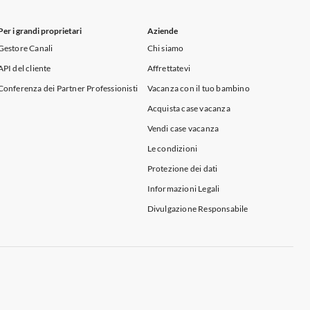
Per i grandi proprietari
Aziende
Gestore Canali
Chi siamo
API del cliente
Affrettatevi
Conferenza dei Partner Professionisti
Vacanza con il tuo bambino
Acquista case vacanza
Vendi case vacanza
Le condizioni
Protezione dei dati
Informazioni Legali
Divulgazione Responsabile