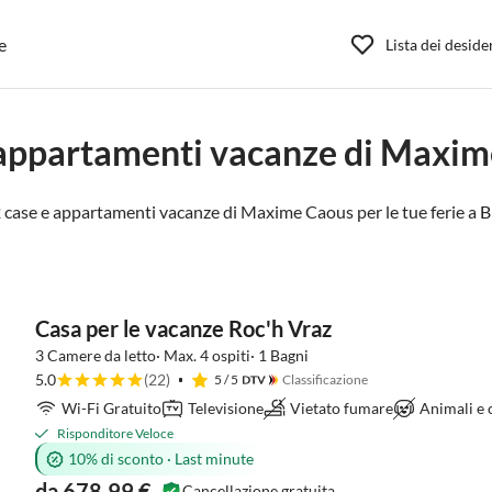
e
Lista dei deside
appartamenti vacanze di Maxi
2 case e appartamenti vacanze di Maxime Caous per le tue ferie a
B
Casa per le vacanze Roc'h Vraz
3 Camere da letto· Max. 4 ospiti· 1 Bagni
5.0
(22)
5
/ 5
Classificazione
Wi-Fi Gratuito
Televisione
Vietato fumare
Animali e
Risponditore Veloce
10% di sconto
·
Last minute
da 678,99 €
Cancellazione gratuita