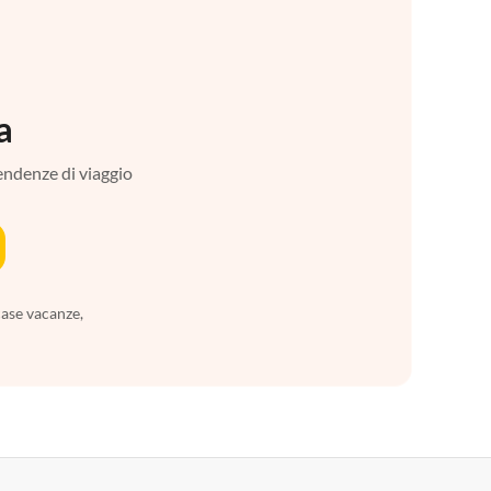
a
tendenze di viaggio
case vacanze,