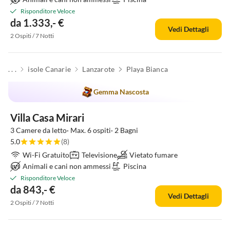
Risponditore Veloce
da 1.333,- €
Vedi Dettagli
2 Ospiti / 7 Notti
. . .
isole Canarie
Lanzarote
Playa Bianca
Gemma Nascosta
Villa Casa Mirari
3 Camere da letto· Max. 6 ospiti· 2 Bagni
5.0
(8)
Wi-Fi Gratuito
Televisione
Vietato fumare
Animali e cani non ammessi
Piscina
Risponditore Veloce
da 843,- €
Vedi Dettagli
2 Ospiti / 7 Notti