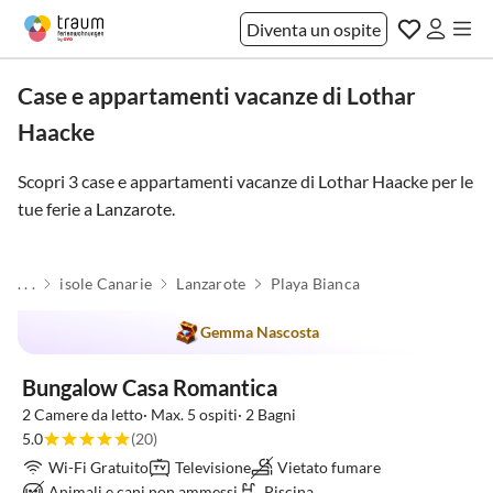
Diventa un ospite
Case e appartamenti vacanze di Lothar
Haacke
Scopri 3 case e appartamenti vacanze di Lothar Haacke per le
tue ferie a
Lanzarote
.
. . .
isole Canarie
Lanzarote
Playa Bianca
Gemma Nascosta
Bungalow Casa Romantica
2 Camere da letto· Max. 5 ospiti· 2 Bagni
5.0
(20)
Wi-Fi Gratuito
Televisione
Vietato fumare
Animali e cani non ammessi
Piscina