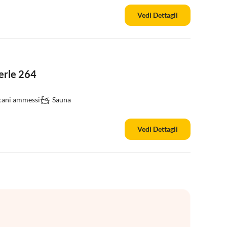
Vedi Dettagli
erle 264
cani ammessi
Sauna
Vedi Dettagli