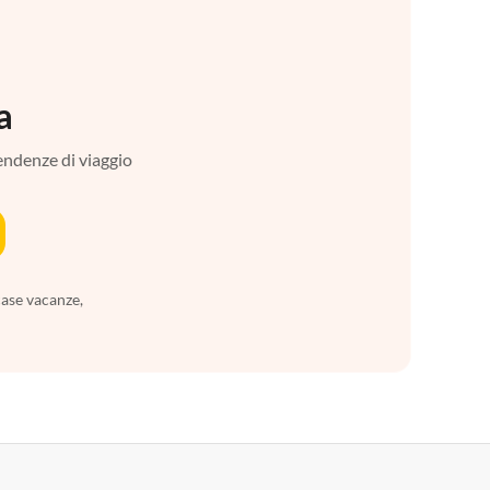
a
tendenze di viaggio
case vacanze,