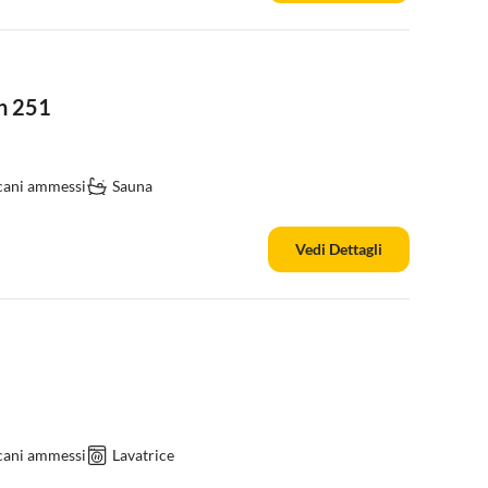
rn 251
cani ammessi
Sauna
Vedi Dettagli
cani ammessi
Lavatrice