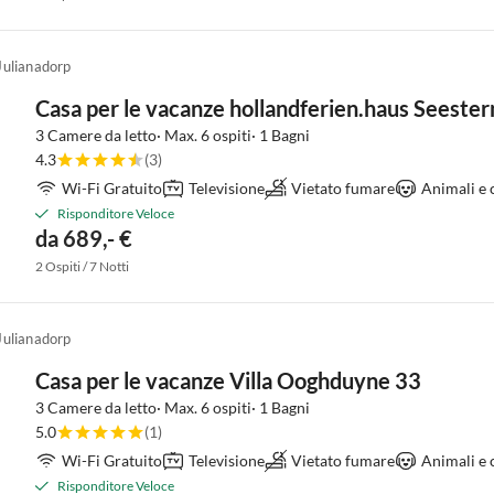
Julianadorp
Casa per le vacanze hollandferien.haus Seeste
3 Camere da letto· Max. 6 ospiti· 1 Bagni
4.3
(3)
Wi-Fi Gratuito
Televisione
Vietato fumare
Animali e 
Risponditore Veloce
da 689,- €
2 Ospiti / 7 Notti
Julianadorp
Casa per le vacanze Villa Ooghduyne 33
3 Camere da letto· Max. 6 ospiti· 1 Bagni
5.0
(1)
Wi-Fi Gratuito
Televisione
Vietato fumare
Animali e 
Risponditore Veloce