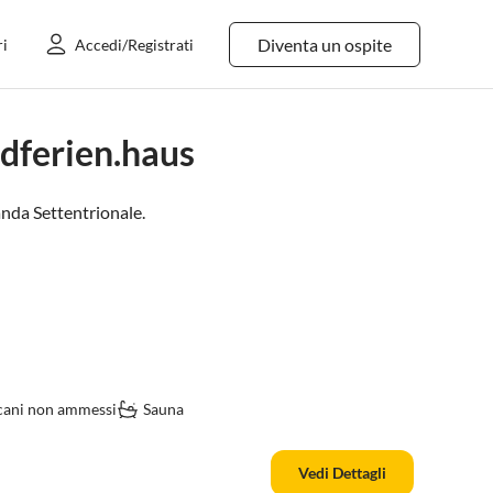
Diventa un ospite
ri
Accedi/Registrati
dferien.haus
nda Settentrionale
.
 cani non ammessi
Sauna
Vedi Dettagli