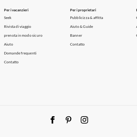
Per i vacanzieri
Per i proprietari
Seek
Pubblicizza & affitta
Rivista di viaggio
Aiuto & Guide
prenota in modo sicuro
Banner
Aiuto
Contatto
Domande frequenti
Contatto