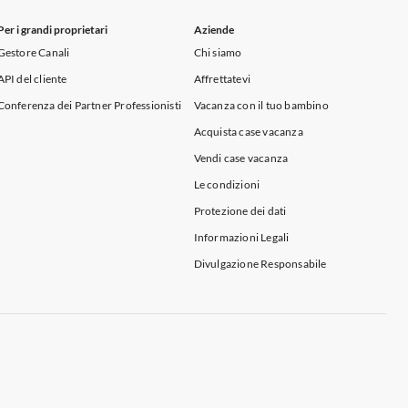
Per i grandi proprietari
Aziende
Gestore Canali
Chi siamo
API del cliente
Affrettatevi
Conferenza dei Partner Professionisti
Vacanza con il tuo bambino
Acquista case vacanza
Vendi case vacanza
Le condizioni
Protezione dei dati
Informazioni Legali
Divulgazione Responsabile