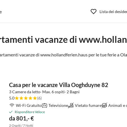
e
Lista dei deside
rtamenti vacanze di www.hollan
artamenti vacanze di www.hollandferien.haus per le tue ferie a
Ola
Casa per le vacanze Villa Ooghduyne 82
3 Camere da letto· Max. 6 ospiti· 2 Bagni
5.0
(6)
Wi-Fi Gratuito
Televisione
Vietato fumare
Animali e
Risponditore Veloce
da 801,- €
2 Ospiti / 7 Notti