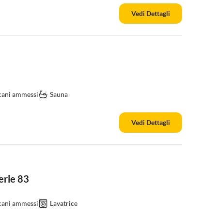
Vedi Dettagli
cani ammessi
Sauna
Vedi Dettagli
erle 83
cani ammessi
Lavatrice