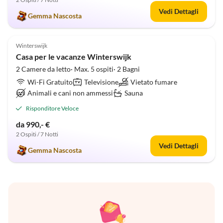
Vedi Dettagli
Gemma Nascosta
5.0
(8)
Winterswijk
Casa per le vacanze Winterswijk
2 Camere da letto· Max. 5 ospiti· 2 Bagni
Wi-Fi Gratuito
Televisione
Vietato fumare
Animali e cani non ammessi
Sauna
Risponditore Veloce
da 990,- €
2 Ospiti / 7 Notti
Vedi Dettagli
Gemma Nascosta