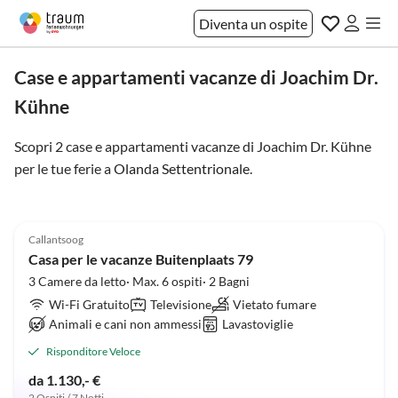
Diventa un ospite
Case e appartamenti vacanze di Joachim Dr.
Kühne
Scopri 2 case e appartamenti vacanze di Joachim Dr. Kühne
per le tue ferie a
Olanda Settentrionale
.
5.0
(12)
Callantsoog
Casa per le vacanze Buitenplaats 79
3 Camere da letto· Max. 6 ospiti· 2 Bagni
Wi-Fi Gratuito
Televisione
Vietato fumare
Animali e cani non ammessi
Lavastoviglie
Risponditore Veloce
da 1.130,- €
2 Ospiti / 7 Notti