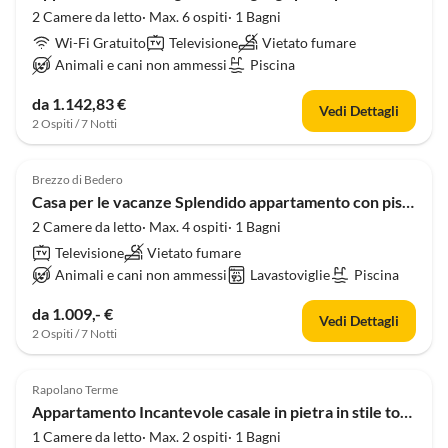
2 Camere da letto· Max. 6 ospiti· 1 Bagni
Wi-Fi Gratuito
Televisione
Vietato fumare
Animali e cani non ammessi
Piscina
da 1.142,83 €
Vedi Dettagli
2 Ospiti / 7 Notti
Brezzo di Bedero
Casa per le vacanze Splendido appartamento con piscina e vista lago.
2 Camere da letto· Max. 4 ospiti· 1 Bagni
Televisione
Vietato fumare
Animali e cani non ammessi
Lavastoviglie
Piscina
da 1.009,- €
Vedi Dettagli
2 Ospiti / 7 Notti
Rapolano Terme
Appartamento Incantevole casale in pietra in stile toscano, rifugio per due persone
1 Camere da letto· Max. 2 ospiti· 1 Bagni