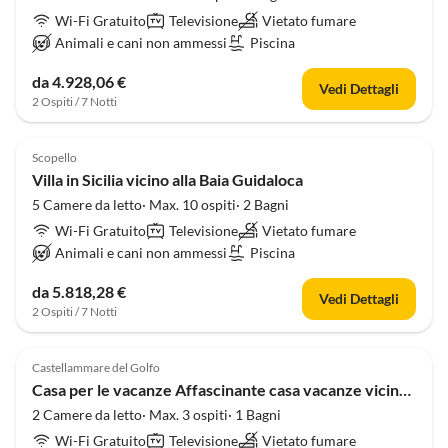
Wi-Fi Gratuito
Televisione
Vietato fumare
Animali e cani non ammessi
Piscina
da 4.928,06 €
Vedi Dettagli
2 Ospiti / 7 Notti
4.0
(7)
Scopello
Villa in Sicilia vicino alla Baia Guidaloca
5 Camere da letto· Max. 10 ospiti· 2 Bagni
Wi-Fi Gratuito
Televisione
Vietato fumare
Animali e cani non ammessi
Piscina
da 5.818,28 €
Vedi Dettagli
2 Ospiti / 7 Notti
4.0
(7)
Castellammare del Golfo
Casa per le vacanze Affascinante casa vacanze vicino al mare
2 Camere da letto· Max. 3 ospiti· 1 Bagni
Wi-Fi Gratuito
Televisione
Vietato fumare