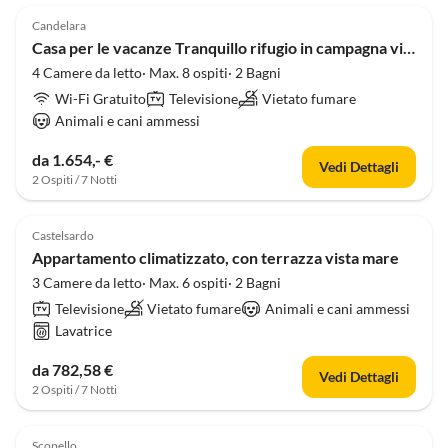
Candelara
Casa per le vacanze Tranquillo rifugio in campagna vicino a Pesaro
4 Camere da letto· Max. 8 ospiti· 2 Bagni
Wi-Fi Gratuito
Televisione
Vietato fumare
Animali e cani ammessi
da 1.654,- €
Vedi Dettagli
2 Ospiti / 7 Notti
Castelsardo
Appartamento climatizzato, con terrazza vista mare
3 Camere da letto· Max. 6 ospiti· 2 Bagni
Televisione
Vietato fumare
Animali e cani ammessi
Lavatrice
da 782,58 €
Vedi Dettagli
2 Ospiti / 7 Notti
Scopello