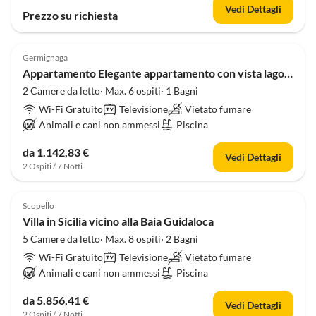
Vedi Dettagli
Prezzo su richiesta
Germignaga
Appartamento Elegante appartamento con vista lago per 6 persone
2 Camere da letto· Max. 6 ospiti· 1 Bagni
Wi-Fi Gratuito
Televisione
Vietato fumare
Animali e cani non ammessi
Piscina
da 1.142,83 €
Vedi Dettagli
2 Ospiti / 7 Notti
Scopello
Villa in Sicilia vicino alla Baia Guidaloca
5 Camere da letto· Max. 8 ospiti· 2 Bagni
Wi-Fi Gratuito
Televisione
Vietato fumare
Animali e cani non ammessi
Piscina
da 5.856,41 €
Vedi Dettagli
2 Ospiti / 7 Notti