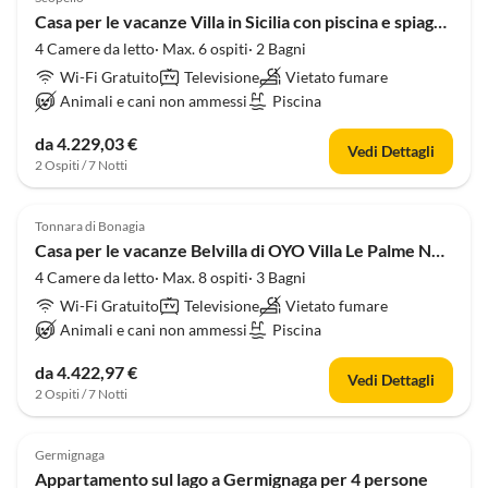
Casa per le vacanze Villa in Sicilia con piscina e spiaggia
4 Camere da letto· Max. 6 ospiti· 2 Bagni
Wi-Fi Gratuito
Televisione
Vietato fumare
Animali e cani non ammessi
Piscina
da 4.229,03 €
Vedi Dettagli
2 Ospiti / 7 Notti
Tonnara di Bonagia
Casa per le vacanze Belvilla di OYO Villa Le Palme Nove
4 Camere da letto· Max. 8 ospiti· 3 Bagni
Wi-Fi Gratuito
Televisione
Vietato fumare
Animali e cani non ammessi
Piscina
da 4.422,97 €
Vedi Dettagli
2 Ospiti / 7 Notti
Germignaga
Appartamento sul lago a Germignaga per 4 persone