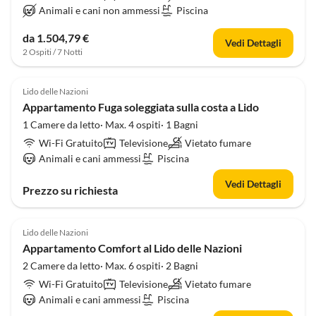
Animali e cani non ammessi
Piscina
da 1.504,79 €
Vedi Dettagli
2 Ospiti / 7 Notti
4.0
(6)
Lido delle Nazioni
Appartamento Fuga soleggiata sulla costa a Lido
1 Camere da letto· Max. 4 ospiti· 1 Bagni
Wi-Fi Gratuito
Televisione
Vietato fumare
Animali e cani ammessi
Piscina
Vedi Dettagli
Prezzo su richiesta
4.0
(1)
Lido delle Nazioni
Appartamento Comfort al Lido delle Nazioni
2 Camere da letto· Max. 6 ospiti· 2 Bagni
Wi-Fi Gratuito
Televisione
Vietato fumare
Animali e cani ammessi
Piscina