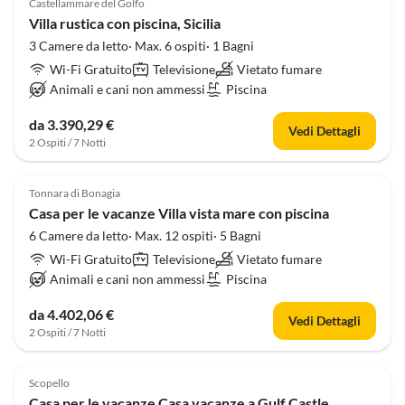
Castellammare del Golfo
Villa rustica con piscina, Sicilia
3 Camere da letto· Max. 6 ospiti· 1 Bagni
Wi-Fi Gratuito
Televisione
Vietato fumare
Animali e cani non ammessi
Piscina
da 3.390,29 €
Vedi Dettagli
2 Ospiti / 7 Notti
4.0
(10)
Tonnara di Bonagia
Casa per le vacanze Villa vista mare con piscina
6 Camere da letto· Max. 12 ospiti· 5 Bagni
Wi-Fi Gratuito
Televisione
Vietato fumare
Animali e cani non ammessi
Piscina
da 4.402,06 €
Vedi Dettagli
2 Ospiti / 7 Notti
4.0
(10)
Scopello
Casa per le vacanze Casa vacanze a Gulf Castle