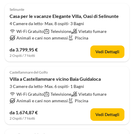
4.0
(19)
Selinunte
Casa per le vacanze Elegante Villa, Oasi di Selinunte
4 Camere da letto· Max. 8 ospiti· 3 Bagni
Wi-Fi Gratuito
Televisione
Vietato fumare
Animali e cani non ammessi
Piscina
da 3.799,95 €
Vedi Dettagli
2 Ospiti / 7 Notti
4.0
(12)
Castellammare del Golfo
Villa a Castellammare vicino Baia Guidaloca
3 Camere da letto· Max. 6 ospiti· 1 Bagni
Wi-Fi Gratuito
Televisione
Vietato fumare
Animali e cani non ammessi
Piscina
da 1.674,87 €
Vedi Dettagli
2 Ospiti / 7 Notti
4.0
(11)