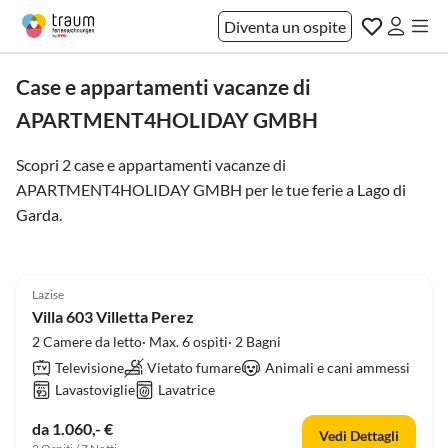
Diventa un ospite
Case e appartamenti vacanze di
APARTMENT4HOLIDAY GMBH
Scopri 2 case e appartamenti vacanze di
APARTMENT4HOLIDAY GMBH per le tue ferie a
Lago di
Garda
.
Annuncio in
Alto
Lazise
Villa 603 Villetta Perez
2 Camere da letto· Max. 6 ospiti· 2 Bagni
Televisione
Vietato fumare
Animali e cani ammessi
Lavastoviglie
Lavatrice
da 1.060,- €
Vedi Dettagli