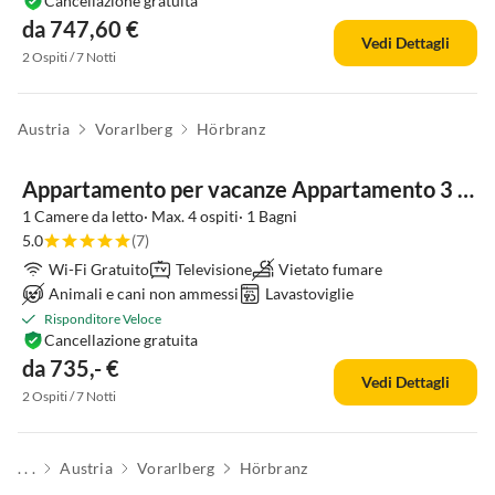
Cancellazione gratuita
da 747,60 €
Vedi Dettagli
2 Ospiti / 7 Notti
Austria
Vorarlberg
Hörbranz
Annuncio in
Alto
Appartamento per vacanze Appartamento 3 nella Casa Vacanze Sandra
1 Camere da letto· Max. 4 ospiti· 1 Bagni
5.0
(7)
Wi-Fi Gratuito
Televisione
Vietato fumare
Animali e cani non ammessi
Lavastoviglie
Risponditore Veloce
Cancellazione gratuita
da 735,- €
Vedi Dettagli
2 Ospiti / 7 Notti
. . .
Austria
Vorarlberg
Hörbranz