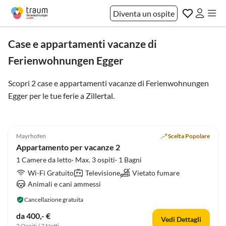
Diventa un ospite
Case e appartamenti vacanze di
Ferienwohnungen Egger
Scopri 2 case e appartamenti vacanze di Ferienwohnungen
Egger per le tue ferie a
Zillertal
.
4.8
(1)
Mayrhofen
Scelta Popolare
Appartamento per vacanze 2
1 Camere da letto· Max. 3 ospiti· 1 Bagni
Wi-Fi Gratuito
Televisione
Vietato fumare
Animali e cani ammessi
Cancellazione gratuita
da 400,- €
Vedi Dettagli
2 Ospiti / 7 Notti