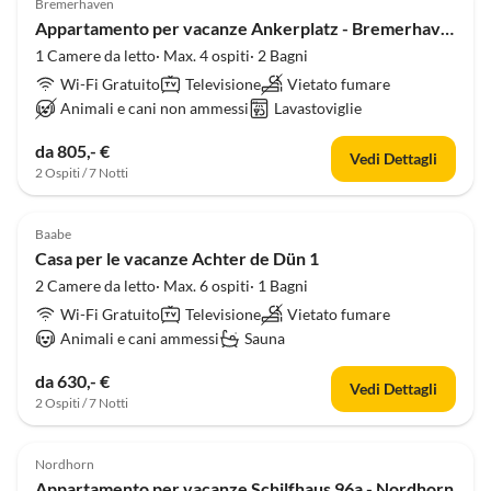
Bremerhaven
Appartamento per vacanze Ankerplatz - Bremerhaven
1 Camere da letto· Max. 4 ospiti· 2 Bagni
Wi-Fi Gratuito
Televisione
Vietato fumare
Animali e cani non ammessi
Lavastoviglie
da 805,- €
Vedi Dettagli
2 Ospiti / 7 Notti
Annuncio in
Alto
Baabe
Casa per le vacanze Achter de Dün 1
2 Camere da letto· Max. 6 ospiti· 1 Bagni
Wi-Fi Gratuito
Televisione
Vietato fumare
Animali e cani ammessi
Sauna
da 630,- €
Vedi Dettagli
2 Ospiti / 7 Notti
Annuncio in
Alto
Nordhorn
Appartamento per vacanze Schilfhaus 96a - Nordhorn