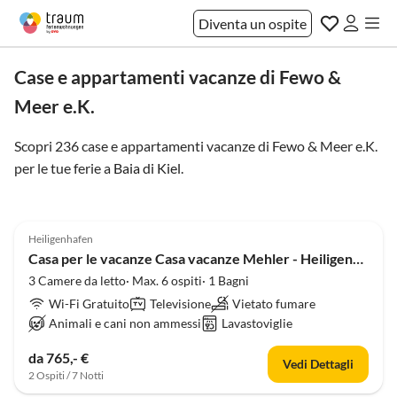
Diventa un ospite
Case e appartamenti vacanze di Fewo &
Meer e.K.
Scopri 236 case e appartamenti vacanze di Fewo & Meer e.K.
per le tue ferie a
Baia di Kiel
.
Heiligenhafen
Casa per le vacanze Casa vacanze Mehler - Heiligenhafen
3 Camere da letto· Max. 6 ospiti· 1 Bagni
Wi-Fi Gratuito
Televisione
Vietato fumare
Animali e cani non ammessi
Lavastoviglie
da 765,- €
Vedi Dettagli
2 Ospiti / 7 Notti
Annuncio in
Alto