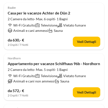
Baabe
Casa per le vacanze Achter de Dün 2
2 Camere da letto· Max. 6 ospiti· 1 Bagni
Wi-Fi Gratuito
Televisione
Vietato fumare
Animali e cani ammessi
Sauna
da 630,- €
Vedi Dettagli
2 Ospiti / 7 Notti
Annuncio in
Alto
Nordhorn
Appartamento per vacanze Schilfhaus 96b - Nordhorn
2 Camere da letto· Max. 5 ospiti· 1 Bagni
Wi-Fi Gratuito
Televisione
Vietato fumare
Animali e cani non ammessi
Sauna
da 572,- €
Vedi Dettagli
2 Ospiti / 7 Notti