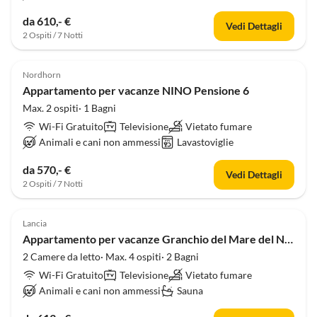
da 610,- €
Vedi Dettagli
2 Ospiti / 7 Notti
Nordhorn
Appartamento per vacanze NINO Pensione 6
Max. 2 ospiti· 1 Bagni
Wi-Fi Gratuito
Televisione
Vietato fumare
Animali e cani non ammessi
Lavastoviglie
da 570,- €
Vedi Dettagli
2 Ospiti / 7 Notti
Lancia
Appartamento per vacanze Granchio del Mare del Nord F4
2 Camere da letto· Max. 4 ospiti· 2 Bagni
Wi-Fi Gratuito
Televisione
Vietato fumare
Animali e cani non ammessi
Sauna