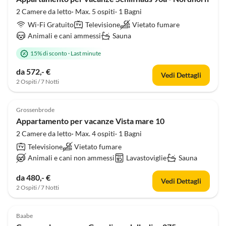
2 Camere da letto· Max. 5 ospiti· 1 Bagni
Wi-Fi Gratuito
Televisione
Vietato fumare
Animali e cani ammessi
Sauna
15% di sconto
·
Last minute
da 572,- €
Vedi Dettagli
2 Ospiti / 7 Notti
Grossenbrode
Appartamento per vacanze Vista mare 10
2 Camere da letto· Max. 4 ospiti· 1 Bagni
Televisione
Vietato fumare
Animali e cani non ammessi
Lavastoviglie
Sauna
da 480,- €
Vedi Dettagli
2 Ospiti / 7 Notti
Baabe