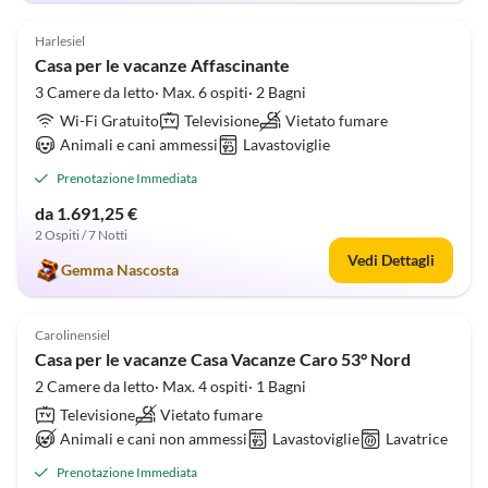
4.9
(22)
Alto
Harlesiel
Casa per le vacanze Affascinante
3 Camere da letto· Max. 6 ospiti· 2 Bagni
Wi-Fi Gratuito
Televisione
Vietato fumare
Animali e cani ammessi
Lavastoviglie
Prenotazione Immediata
da 1.691,25 €
2 Ospiti / 7 Notti
Vedi Dettagli
Gemma Nascosta
4.9
(22)
Carolinensiel
Casa per le vacanze Casa Vacanze Caro 53° Nord
2 Camere da letto· Max. 4 ospiti· 1 Bagni
Televisione
Vietato fumare
Animali e cani non ammessi
Lavastoviglie
Lavatrice
Prenotazione Immediata