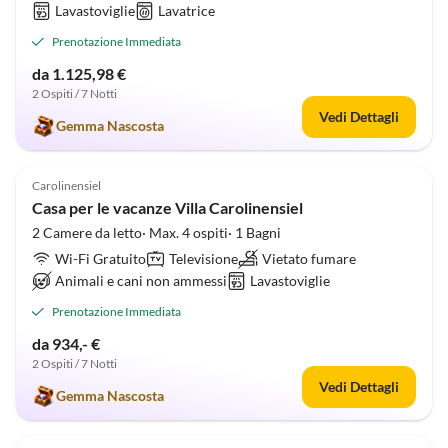
Lavastoviglie
Lavatrice
Prenotazione Immediata
da 1.125,98 €
2 Ospiti / 7 Notti
Vedi Dettagli
Gemma Nascosta
4.9
(16)
Carolinensiel
Casa per le vacanze Villa Carolinensiel
2 Camere da letto· Max. 4 ospiti· 1 Bagni
Wi-Fi Gratuito
Televisione
Vietato fumare
Animali e cani non ammessi
Lavastoviglie
Prenotazione Immediata
da 934,- €
2 Ospiti / 7 Notti
Vedi Dettagli
Gemma Nascosta
4.8
(16)