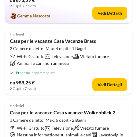
2 Ospiti / 7 Notti
Vedi Dettagli
Gemma Nascosta
4.7
(4)
Harlesiel
Casa per le vacanze Casa Vacanze Brass
2 Camere da letto· Max. 4 ospiti· 1 Bagni
Wi-Fi Gratuito
Televisione
Vietato fumare
Animali e cani non ammessi
Prenotazione Immediata
da 988,25 €
Vedi Dettagli
2 Ospiti / 7 Notti
4.4
(4)
Harlesiel
Casa per le vacanze Casa vacanze Wolkenblick 2
3 Camere da letto· Max. 6 ospiti· 2 Bagni
Wi-Fi Gratuito
Televisione
Vietato fumare
Nessuna informazione su animali e cani
Lavastoviglie