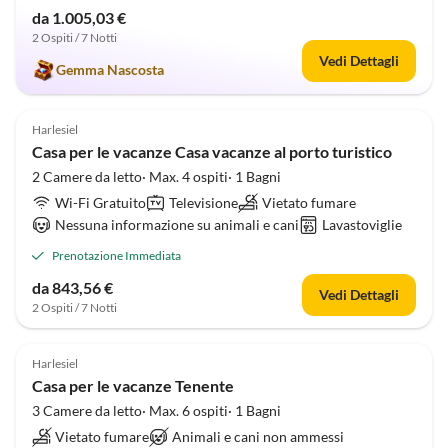
da 1.005,03 €
2 Ospiti / 7 Notti
Vedi Dettagli
Gemma Nascosta
4.8
(17)
Harlesiel
Casa per le vacanze Casa vacanze al porto turistico
2 Camere da letto· Max. 4 ospiti· 1 Bagni
Wi-Fi Gratuito
Televisione
Vietato fumare
Nessuna informazione su animali e cani
Lavastoviglie
Prenotazione Immediata
da 843,56 €
Vedi Dettagli
2 Ospiti / 7 Notti
4.9
(16)
Harlesiel
Casa per le vacanze Tenente
3 Camere da letto· Max. 6 ospiti· 1 Bagni
Vietato fumare
Animali e cani non ammessi