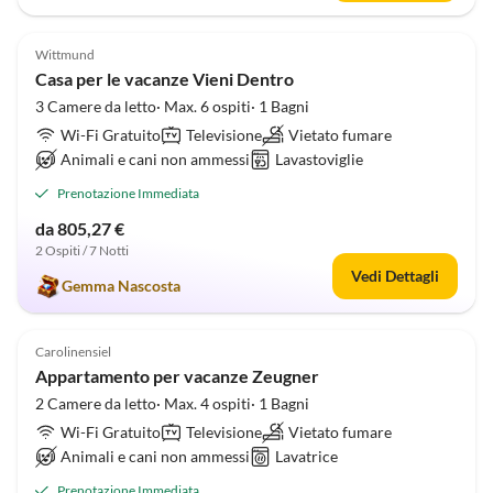
4.8
(13)
Wittmund
Casa per le vacanze Vieni Dentro
3 Camere da letto· Max. 6 ospiti· 1 Bagni
Wi-Fi Gratuito
Televisione
Vietato fumare
Animali e cani non ammessi
Lavastoviglie
Prenotazione Immediata
da 805,27 €
2 Ospiti / 7 Notti
Vedi Dettagli
Gemma Nascosta
4.8
(13)
Carolinensiel
Appartamento per vacanze Zeugner
2 Camere da letto· Max. 4 ospiti· 1 Bagni
Wi-Fi Gratuito
Televisione
Vietato fumare
Animali e cani non ammessi
Lavatrice
Prenotazione Immediata