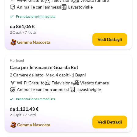
Wi-Fi Gratuito
Televisione
Vietato fumare
Animali e cani ammessi
Lavastoviglie
Prenotazione Immediata
da 861,06 €
2 Ospiti / 7 Notti
Vedi Dettagli
Gemma Nascosta
Annuncio in
4.9
(7)
Alto
Harlesiel
Casa per le vacanze Guarda Rut
2 Camere da letto· Max. 4 ospiti· 1 Bagni
Wi-Fi Gratuito
Televisione
Vietato fumare
Animali e cani non ammessi
Lavastoviglie
Prenotazione Immediata
da 1.121,43 €
2 Ospiti / 7 Notti
Vedi Dettagli
Gemma Nascosta
4.9
(5)