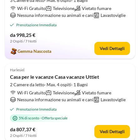
3 Camere da letto· Max. 6 ospiti· 1 Bagni
Wi-Fi Gratuito
Televisione
Vietato fumare
Nessuna informazione su animali e cani
Lavastoviglie
Prenotazione Immediata
da 998,25 €
2 Ospiti / 7 Notti
Vedi Dettagli
Gemma Nascosta
4.8
(1)
Harlesiel
Casa per le vacanze Casa vacanze Uttiet
2 Camere da letto· Max. 4 ospiti· 1 Bagni
Wi-Fi Gratuito
Televisione
Vietato fumare
Nessuna informazione su animali e cani
Lavastoviglie
Prenotazione Immediata
5% di sconto
·
Offerta speciale
da 807,37 €
Vedi Dettagli
2 Ospiti / 7 Notti