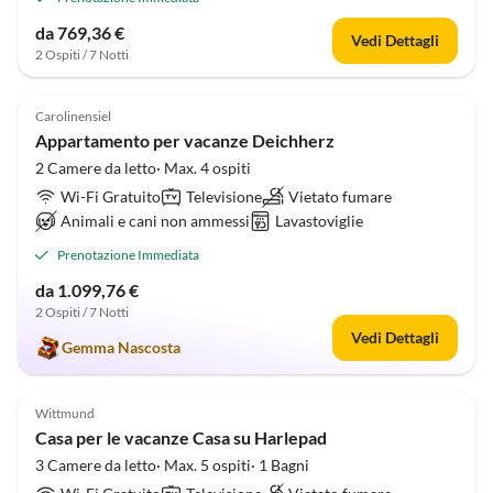
da 769,36 €
Vedi Dettagli
2 Ospiti / 7 Notti
4.8
(10)
Carolinensiel
Appartamento per vacanze Deichherz
2 Camere da letto· Max. 4 ospiti
Wi-Fi Gratuito
Televisione
Vietato fumare
Animali e cani non ammessi
Lavastoviglie
Prenotazione Immediata
da 1.099,76 €
2 Ospiti / 7 Notti
Vedi Dettagli
Gemma Nascosta
4.9
(8)
Wittmund
Casa per le vacanze Casa su Harlepad
3 Camere da letto· Max. 5 ospiti· 1 Bagni