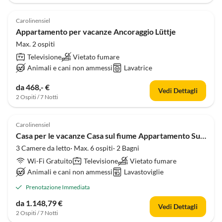
Carolinensiel
Appartamento per vacanze Ancoraggio Lüttje
Max. 2 ospiti
Televisione
Vietato fumare
Animali e cani non ammessi
Lavatrice
da 468,- €
Vedi Dettagli
2 Ospiti / 7 Notti
Carolinensiel
Casa per le vacanze Casa sul fiume Appartamento Suite
3 Camere da letto· Max. 6 ospiti· 2 Bagni
Wi-Fi Gratuito
Televisione
Vietato fumare
Animali e cani non ammessi
Lavastoviglie
Prenotazione Immediata
da 1.148,79 €
Vedi Dettagli
2 Ospiti / 7 Notti