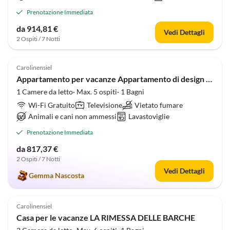
Prenotazione Immediata
da 914,81 €
Vedi Dettagli
2 Ospiti / 7 Notti
4.9
(2)
Carolinensiel
Appartamento per vacanze Appartamento di design Carolinensiel
1 Camere da letto· Max. 5 ospiti· 1 Bagni
Wi-Fi Gratuito
Televisione
Vietato fumare
Animali e cani non ammessi
Lavastoviglie
Prenotazione Immediata
da 817,37 €
2 Ospiti / 7 Notti
Vedi Dettagli
Gemma Nascosta
5.0
(1)
Carolinensiel
Casa per le vacanze LA RIMESSA DELLE BARCHE