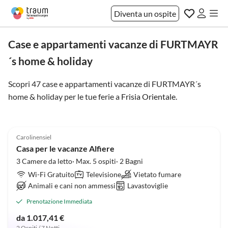
Diventa un ospite
Case e appartamenti vacanze di FURTMAYR
´s home & holiday
Scopri 47 case e appartamenti vacanze di FURTMAYR´s
home & holiday per le tue ferie a
Frisia Orientale
.
4.9
(31)
Carolinensiel
Casa per le vacanze Alfiere
3 Camere da letto· Max. 5 ospiti· 2 Bagni
Wi-Fi Gratuito
Televisione
Vietato fumare
Animali e cani non ammessi
Lavastoviglie
Prenotazione Immediata
da 1.017,41 €
2 Ospiti / 7 Notti