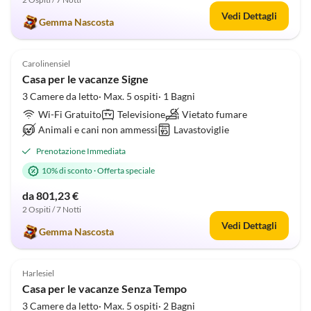
Vedi Dettagli
Gemma Nascosta
Annuncio in
4.9
(30)
Alto
Carolinensiel
Casa per le vacanze Signe
3 Camere da letto· Max. 5 ospiti· 1 Bagni
Wi-Fi Gratuito
Televisione
Vietato fumare
Animali e cani non ammessi
Lavastoviglie
Prenotazione Immediata
10% di sconto
·
Offerta speciale
da 801,23 €
2 Ospiti / 7 Notti
Vedi Dettagli
Gemma Nascosta
5.0
(24)
Harlesiel
Casa per le vacanze Senza Tempo
3 Camere da letto· Max. 5 ospiti· 2 Bagni