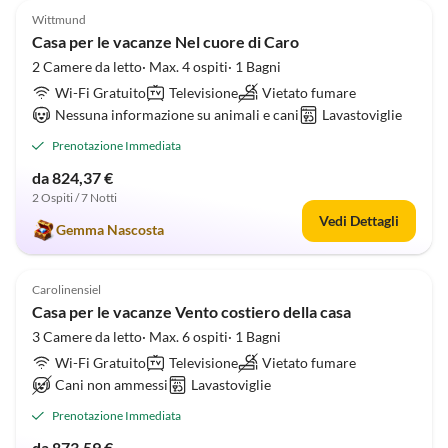
Wittmund
Casa per le vacanze Nel cuore di Caro
2 Camere da letto· Max. 4 ospiti· 1 Bagni
Wi-Fi Gratuito
Televisione
Vietato fumare
Nessuna informazione su animali e cani
Lavastoviglie
Prenotazione Immediata
da 824,37 €
2 Ospiti / 7 Notti
Vedi Dettagli
Gemma Nascosta
5.0
(5)
Carolinensiel
Casa per le vacanze Vento costiero della casa
3 Camere da letto· Max. 6 ospiti· 1 Bagni
Wi-Fi Gratuito
Televisione
Vietato fumare
Cani non ammessi
Lavastoviglie
Prenotazione Immediata
da 873,59 €