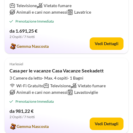
Televisione
Vietato fumare
Animali e cani non ammessi
Lavatrice
Prenotazione Immediata
da 1.691,25 €
2 Ospiti / 7 Notti
Vedi Dettagli
Gemma Nascosta
4.8
(23)
Harlesiel
Casa per le vacanze Casa Vacanze Seekadett
3 Camere da letto· Max. 4 ospiti· 1 Bagni
Wi-Fi Gratuito
Televisione
Vietato fumare
Animali e cani non ammessi
Lavastoviglie
Prenotazione Immediata
da 981,22 €
2 Ospiti / 7 Notti
Vedi Dettagli
Gemma Nascosta
Annuncio in