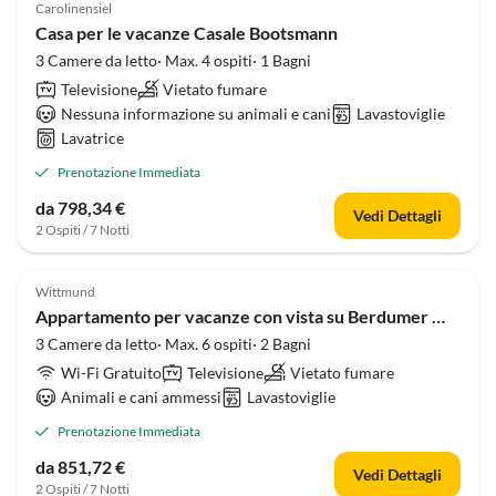
Carolinensiel
Casa per le vacanze Casale Bootsmann
3 Camere da letto· Max. 4 ospiti· 1 Bagni
Televisione
Vietato fumare
Nessuna informazione su animali e cani
Lavastoviglie
Lavatrice
Prenotazione Immediata
da 798,34 €
Vedi Dettagli
2 Ospiti / 7 Notti
4.7
(13)
Wittmund
Appartamento per vacanze con vista su Berdumer Mühlen
3 Camere da letto· Max. 6 ospiti· 2 Bagni
Wi-Fi Gratuito
Televisione
Vietato fumare
Animali e cani ammessi
Lavastoviglie
Prenotazione Immediata
da 851,72 €
Vedi Dettagli
2 Ospiti / 7 Notti