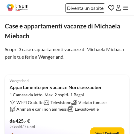
Diventa un ospite
Case e appartamenti vacanze di Michaela
Miebach
Scopri 3 case e appartamenti vacanze di Michaela Miebach
per le tue ferie a
Wangerland
.
5.0
(36)
Wangerland
Appartamento per vacanze Nordseezauber
1 Camere da letto· Max. 2 ospiti· 1 Bagni
Wi-Fi Gratuito
Televisione
Vietato fumare
Animali e cani non ammessi
Lavastoviglie
da 425,- €
2 Ospiti / 7 Notti
Vedi Dettagli