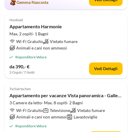
Gemma Nascosta
4.9
(33)
Hooksiel
Appartamento Harmonie
Max. 2 ospiti· 1 Bagni
Wi-Fi Gratuito
Vietato fumare
Animali e cani non ammessi
Risponditore Veloce
da 390,- €
Vedi Dettagli
2 Ospiti / 7 Notti
Annuncio in
5.0
(16)
Alto
Tschiertschen
Appartamento per vacanze Vista panoramica - Galleria
3 Camere da letto· Max. 8 ospiti· 2 Bagni
Wi-Fi Gratuito
Televisione
Vietato fumare
Animali e cani non ammessi
Lavastoviglie
Risponditore Veloce