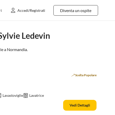
Diventa un ospite
ri
Accedi/Registrati
Sylvie Ledevin
ie a
Normandia
.
Scelta Popolare
Lavastoviglie
Lavatrice
Vedi Dettagli