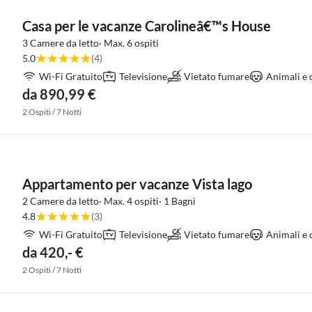
Casa per le vacanze Carolineâ€™s House
3 Camere da letto· Max. 6 ospiti
5.0
(4)
Wi-Fi Gratuito
Televisione
Vietato fumare
Animali e 
da 890,99 €
2 Ospiti / 7 Notti
Appartamento per vacanze Vista lago
2 Camere da letto· Max. 4 ospiti· 1 Bagni
4.8
(3)
Wi-Fi Gratuito
Televisione
Vietato fumare
Animali e 
da 420,- €
2 Ospiti / 7 Notti