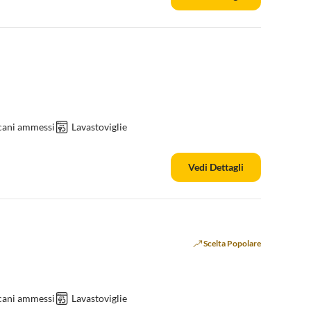
cani ammessi
Lavastoviglie
Vedi Dettagli
Scelta Popolare
cani ammessi
Lavastoviglie