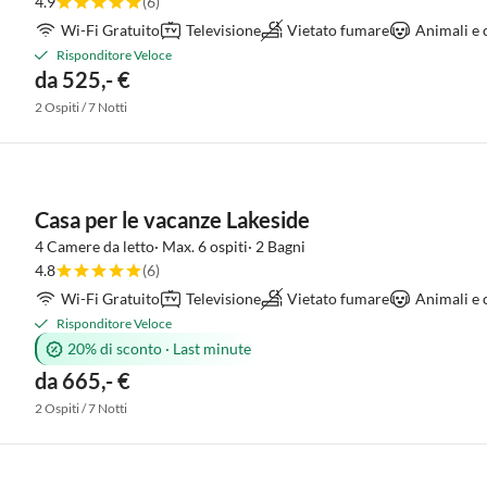
4.9
(6)
Wi-Fi Gratuito
Televisione
Vietato fumare
Animali e 
Risponditore Veloce
da 525,- €
2 Ospiti / 7 Notti
Casa per le vacanze Lakeside
4 Camere da letto· Max. 6 ospiti· 2 Bagni
4.8
(6)
Wi-Fi Gratuito
Televisione
Vietato fumare
Animali e 
Risponditore Veloce
20% di sconto
·
Last minute
da 665,- €
2 Ospiti / 7 Notti