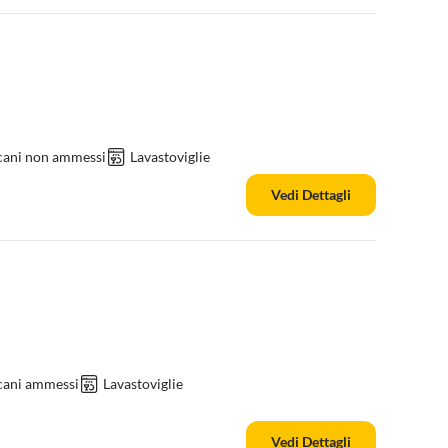
 cani non ammessi
Lavastoviglie
Vedi Dettagli
cani ammessi
Lavastoviglie
Vedi Dettagli