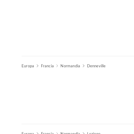
Europa
Francia
Normandia
Denneville
Europa
Francia
Normandia
Lezione