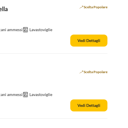
Scelta Popolare
ella
cani ammessi
Lavastoviglie
Vedi Dettagli
Scelta Popolare
cani ammessi
Lavastoviglie
Vedi Dettagli