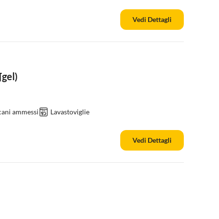
Vedi Dettagli
¶gel)
cani ammessi
Lavastoviglie
Vedi Dettagli