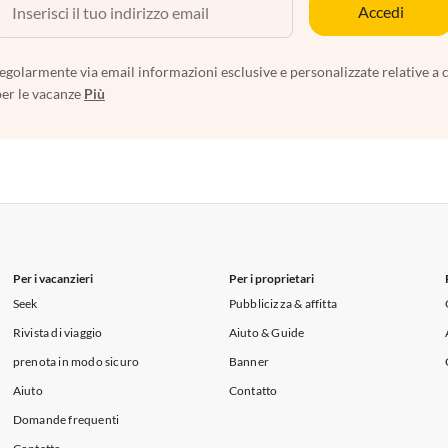
Accedi
egolarmente via email informazioni esclusive e personalizzate relative a 
per le vacanze
Più
Per i vacanzieri
Per i proprietari
Seek
Pubblicizza & affitta
Rivista di viaggio
Aiuto & Guide
prenota in modo sicuro
Banner
Aiuto
Contatto
Domande frequenti