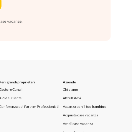
case vacanze,
Per i grandi proprietari
Aziende
Gestore Canali
Chi siamo
API del cliente
Affrettatevi
Conferenza dei Partner Professionisti
Vacanza con il tuo bambino
Acquista case vacanza
Vendi case vacanza