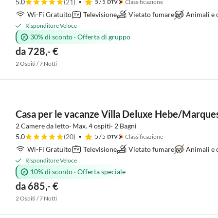
5.0
(21)
5
/ 5
Classificazione
Wi-Fi Gratuito
Televisione
Vietato fumare
Animali e
Risponditore Veloce
30% di sconto
·
Offerta di gruppo
da 728,- €
2 Ospiti / 7 Notti
Casa per le vacanze Villa Deluxe Hebe/Marque
2 Camere da letto· Max. 4 ospiti· 2 Bagni
5.0
(20)
5
/ 5
Classificazione
Wi-Fi Gratuito
Televisione
Vietato fumare
Animali e c
Risponditore Veloce
10% di sconto
·
Offerta speciale
da 685,- €
2 Ospiti / 7 Notti