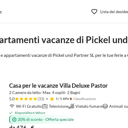
e
Lista dei deside
artamenti vacanze di Pickel und
 e appartamenti vacanze di Pickel und Partner SL per le tue ferie a
Casa per le vacanze Villa Deluxe Pastor
2 Camere da letto· Max. 4 ospiti· 2 Bagni
5.0
(33)
5
/ 5
Classificazione
Wi-Fi Gratuito
Televisione
Vietato fumare
Animali su
Risponditore Veloce
20% di sconto
·
Offerta speciale
da 476,- €