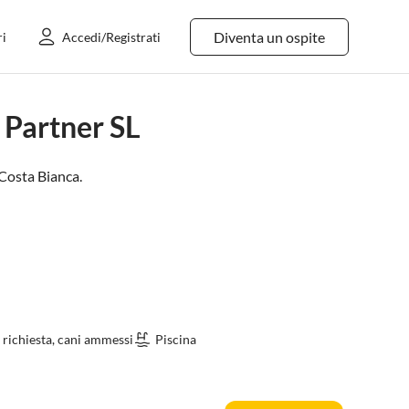
Diventa un ospite
ri
Accedi/Registrati
 Partner SL
Costa Bianca
.
 richiesta, cani ammessi
Piscina