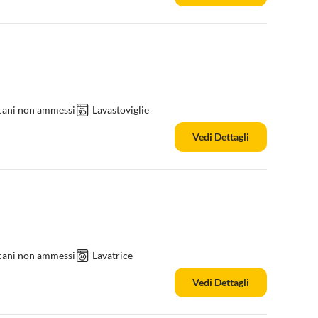
 cani non ammessi
Lavastoviglie
Vedi Dettagli
 cani non ammessi
Lavatrice
Vedi Dettagli