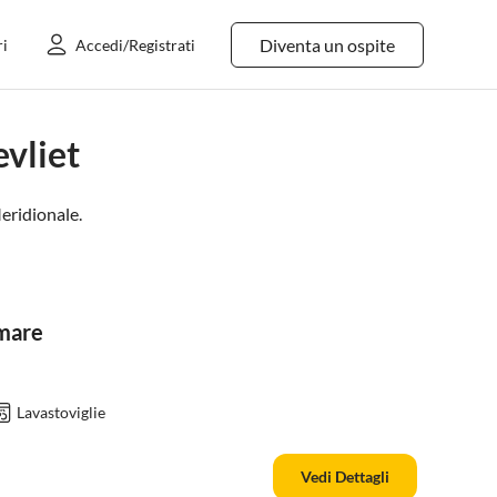
Diventa un ospite
ri
Accedi/Registrati
vliet
eridionale
.
 mare
Lavastoviglie
Vedi Dettagli