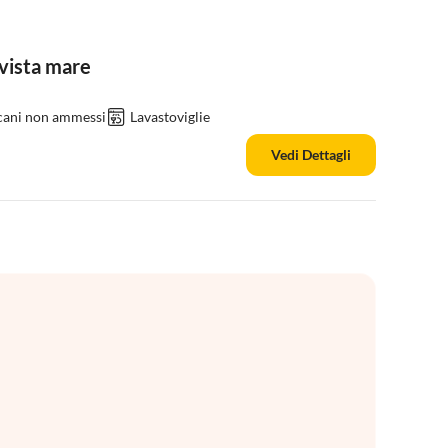
vista mare
 cani non ammessi
Lavastoviglie
Vedi Dettagli