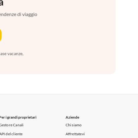
a
tendenze di viaggio
case vacanze,
Per i grandi proprietari
Aziende
Gestore Canali
Chi siamo
API del cliente
Affrettatevi