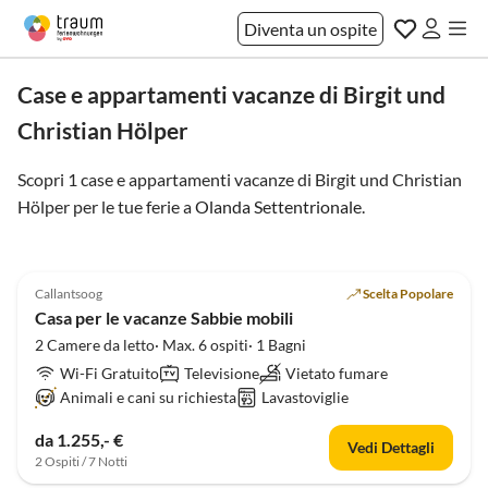
Diventa un ospite
Case e appartamenti vacanze di Birgit und
Christian Hölper
Scopri 1 case e appartamenti vacanze di Birgit und Christian
Hölper per le tue ferie a
Olanda Settentrionale
.
5.0
(11)
Callantsoog
Scelta Popolare
Casa per le vacanze Sabbie mobili
2 Camere da letto· Max. 6 ospiti· 1 Bagni
Wi-Fi Gratuito
Televisione
Vietato fumare
Animali e cani su richiesta
Lavastoviglie
da 1.255,- €
Vedi Dettagli
2 Ospiti / 7 Notti