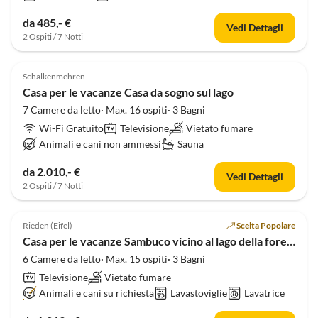
da 485,- €
Vedi Dettagli
2 Ospiti / 7 Notti
3.8
(2)
Schalkenmehren
Casa per le vacanze Casa da sogno sul lago
7 Camere da letto· Max. 16 ospiti· 3 Bagni
Wi-Fi Gratuito
Televisione
Vietato fumare
Animali e cani non ammessi
Sauna
da 2.010,- €
Vedi Dettagli
2 Ospiti / 7 Notti
Rieden (Eifel)
Scelta Popolare
Casa per le vacanze Sambuco vicino al lago della foresta
6 Camere da letto· Max. 15 ospiti· 3 Bagni
Televisione
Vietato fumare
Animali e cani su richiesta
Lavastoviglie
Lavatrice