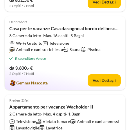
Vedi Dettagli
2 Ospiti / 7 Notti
4.9
(4)
Uedersdorf
Casa per le vacanze Casa da sogno al bordo del bosco 1
8 Camere da letto· Max. 16 ospiti· 5 Bagni
Wi-Fi Gratuito
Televisione
Animali e cani su richiesta
Sauna
Piscina
Risponditore Veloce
da 3.600,- €
2 Ospiti / 7 Notti
Vedi Dettagli
Gemma Nascosta
4.9
(2)
Rieden (Eifel)
Appartamento per vacanze Wacholder II
2 Camere da letto· Max. 4 ospiti· 1 Bagni
Televisione
Vietato fumare
Animali e cani ammessi
Lavastoviglie
Lavatrice