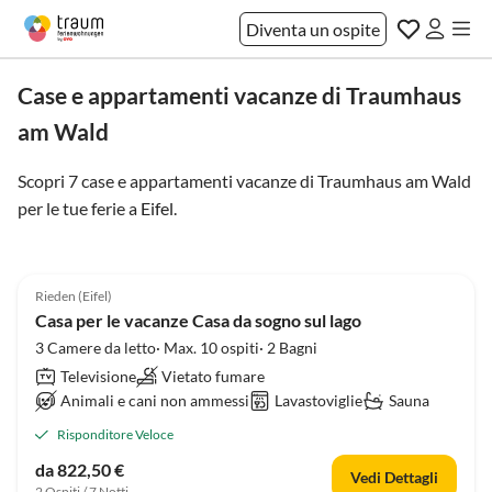
Diventa un ospite
Case e appartamenti vacanze di Traumhaus
am Wald
Scopri 7 case e appartamenti vacanze di Traumhaus am Wald
per le tue ferie a
Eifel
.
4.5
(18)
Rieden (Eifel)
Casa per le vacanze Casa da sogno sul lago
3 Camere da letto· Max. 10 ospiti· 2 Bagni
Televisione
Vietato fumare
Animali e cani non ammessi
Lavastoviglie
Sauna
Risponditore Veloce
da 822,50 €
Vedi Dettagli
2 Ospiti / 7 Notti