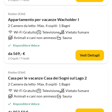
4.1
(6)
Rieden (Eifel)
Appartamento per vacanze Wacholder I
2 Camere da letto· Max. 4 ospiti· 1 Bagni
Wi-Fi Gratuito
Televisione
Vietato fumare
Animali e cani non ammessi
Sauna
Risponditore Veloce
da 569,- €
Vedi Dettagli
2 Ospiti / 7 Notti
4.9
(6)
Rieden (Eifel)
Casa per le vacanze Casa dei Sogni sul Lago 2
2 Camere da letto· Max. 8 ospiti· 1 Bagni
Wi-Fi Gratuito
Televisione
Vietato fumare
Animali e cani non ammessi
Sauna
Risponditore Veloce
da 852,50 €