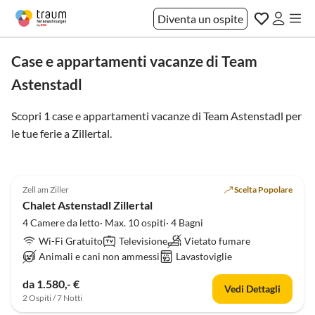
Diventa un ospite
Case e appartamenti vacanze di Team
Astenstadl
Scopri 1 case e appartamenti vacanze di Team Astenstadl per
le tue ferie a
Zillertal
.
Annuncio in
5.0
(4)
Alto
Zell am Ziller
Scelta Popolare
Chalet Astenstadl Zillertal
4 Camere da letto· Max. 10 ospiti· 4 Bagni
Wi-Fi Gratuito
Televisione
Vietato fumare
Animali e cani non ammessi
Lavastoviglie
da 1.580,- €
Vedi Dettagli
2 Ospiti / 7 Notti