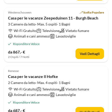
Westenschouwen
Scelta Popolare
Casa per le vacanze Zeepeduinen 11 - Burgh Beach
3 Camere da letto· Max. 5 ospiti· 1 Bagni
Wi-Fi Gratuito
Televisione
Vietato fumare
Animali e cani ammessi
Lavastoviglie
Risponditore Veloce
da 867,- €
Vedi Dettagli
2 Ospiti / 7 Notti
Renesse
Casa per le vacanze Il Hofke
2 Camere da letto· Max. 4 ospiti· 1 Bagni
Wi-Fi Gratuito
Televisione
Vietato fumare
Animali e cani ammessi
Lavastoviglie
Risponditore Veloce
da 687,- €