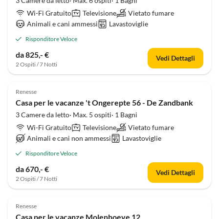
3 Camere da letto· Max. 6 ospiti· 1 Bagni
Wi-Fi Gratuito
Televisione
Vietato fumare
Animali e cani ammessi
Lavastoviglie
Risponditore Veloce
da 825,- €
Vedi Dettagli
2 Ospiti / 7 Notti
4.8
(1)
Renesse
Casa per le vacanze 't Ongerepte 56 - De Zandbank
3 Camere da letto· Max. 5 ospiti· 1 Bagni
Wi-Fi Gratuito
Televisione
Vietato fumare
Animali e cani non ammessi
Lavastoviglie
Risponditore Veloce
da 670,- €
Vedi Dettagli
2 Ospiti / 7 Notti
5.0
(1)
Renesse
Casa per le vacanze Molenhoeve 12