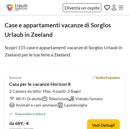
Diventa un ospite
Case e appartamenti vacanze di Sorglos
Urlaub in Zeeland
Scopri 115 case e appartamenti vacanze di Sorglos Urlaub in
Zeeland per le tue ferie a
Zeeland
.
4.9
(8)
Renesse
Scelta Popolare
Casa per le vacanze Horizon 8
2 Camere da letto· Max. 4 ospiti· 2 Bagni
Wi-Fi Gratuito
Televisione
Vietato fumare
Animali e cani ammessi
Lavastoviglie
Risponditore Veloce
da 689,- €
Vedi Dettagli
2 Ospiti / 7 Notti