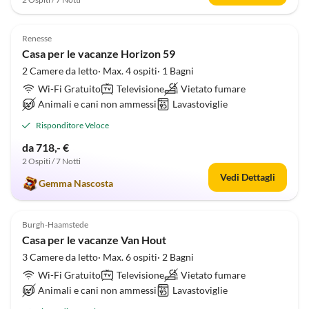
4.9
(4)
Renesse
Casa per le vacanze Horizon 59
2 Camere da letto· Max. 4 ospiti· 1 Bagni
Wi-Fi Gratuito
Televisione
Vietato fumare
Animali e cani non ammessi
Lavastoviglie
Risponditore Veloce
da 718,- €
2 Ospiti / 7 Notti
Vedi Dettagli
Gemma Nascosta
5.0
(2)
Burgh-Haamstede
Casa per le vacanze Van Hout
3 Camere da letto· Max. 6 ospiti· 2 Bagni
Wi-Fi Gratuito
Televisione
Vietato fumare
Animali e cani non ammessi
Lavastoviglie