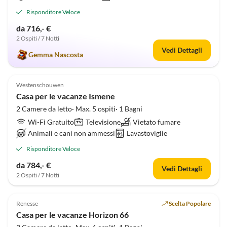
Risponditore Veloce
da 716,- €
2 Ospiti / 7 Notti
Vedi Dettagli
Gemma Nascosta
4.8
(1)
Westenschouwen
Casa per le vacanze Ismene
2 Camere da letto· Max. 5 ospiti· 1 Bagni
Wi-Fi Gratuito
Televisione
Vietato fumare
Animali e cani non ammessi
Lavastoviglie
Risponditore Veloce
da 784,- €
Vedi Dettagli
2 Ospiti / 7 Notti
5.0
(1)
Renesse
Scelta Popolare
Casa per le vacanze Horizon 66