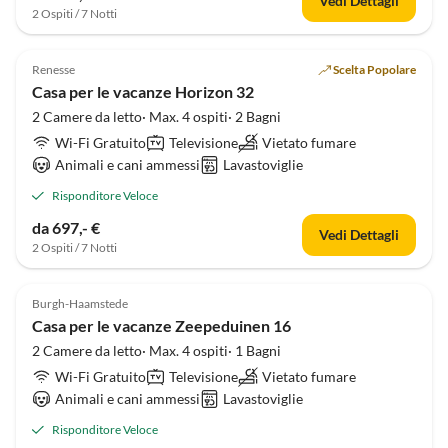
Vedi Dettagli
2 Ospiti / 7 Notti
Renesse
Scelta Popolare
Casa per le vacanze Horizon 32
2 Camere da letto· Max. 4 ospiti· 2 Bagni
Wi-Fi Gratuito
Televisione
Vietato fumare
Animali e cani ammessi
Lavastoviglie
Risponditore Veloce
da 697,- €
Vedi Dettagli
2 Ospiti / 7 Notti
Annuncio in
Alto
Burgh-Haamstede
Casa per le vacanze Zeepeduinen 16
2 Camere da letto· Max. 4 ospiti· 1 Bagni
Wi-Fi Gratuito
Televisione
Vietato fumare
Animali e cani ammessi
Lavastoviglie
Risponditore Veloce