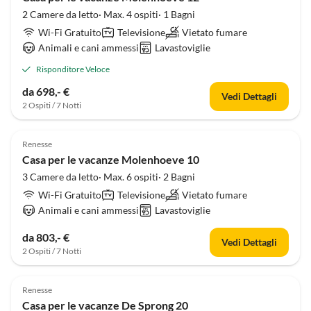
2 Camere da letto· Max. 4 ospiti· 1 Bagni
Wi-Fi Gratuito
Televisione
Vietato fumare
Animali e cani ammessi
Lavastoviglie
Risponditore Veloce
da 698,- €
Vedi Dettagli
2 Ospiti / 7 Notti
4.5
(1)
Renesse
Casa per le vacanze Molenhoeve 10
3 Camere da letto· Max. 6 ospiti· 2 Bagni
Wi-Fi Gratuito
Televisione
Vietato fumare
Animali e cani ammessi
Lavastoviglie
da 803,- €
Vedi Dettagli
2 Ospiti / 7 Notti
Renesse
Casa per le vacanze De Sprong 20