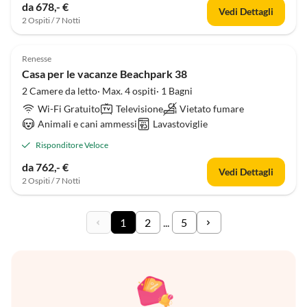
da 678,- €
Vedi Dettagli
2 Ospiti / 7 Notti
Renesse
Casa per le vacanze Beachpark 38
2 Camere da letto· Max. 4 ospiti· 1 Bagni
Wi-Fi Gratuito
Televisione
Vietato fumare
Animali e cani ammessi
Lavastoviglie
Risponditore Veloce
da 762,- €
Vedi Dettagli
2 Ospiti / 7 Notti
1
2
...
5