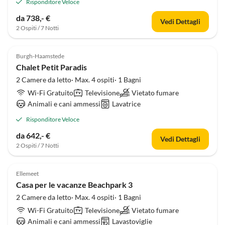
Risponditore Veloce
da 738,- €
Vedi Dettagli
2 Ospiti / 7 Notti
4.8
(2)
Burgh-Haamstede
Chalet Petit Paradis
2 Camere da letto· Max. 4 ospiti· 1 Bagni
Wi-Fi Gratuito
Televisione
Vietato fumare
Animali e cani ammessi
Lavatrice
Risponditore Veloce
da 642,- €
Vedi Dettagli
2 Ospiti / 7 Notti
5.0
(1)
Ellemeet
Casa per le vacanze Beachpark 3
2 Camere da letto· Max. 4 ospiti· 1 Bagni
Wi-Fi Gratuito
Televisione
Vietato fumare
Animali e cani ammessi
Lavastoviglie