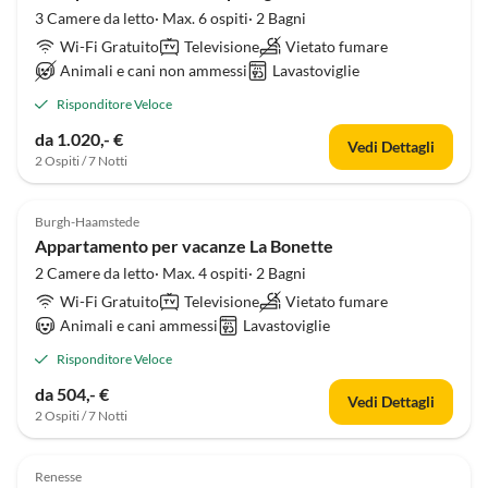
3 Camere da letto· Max. 6 ospiti· 2 Bagni
Wi-Fi Gratuito
Televisione
Vietato fumare
Animali e cani non ammessi
Lavastoviglie
Risponditore Veloce
da 1.020,- €
Vedi Dettagli
2 Ospiti / 7 Notti
Burgh-Haamstede
Appartamento per vacanze La Bonette
2 Camere da letto· Max. 4 ospiti· 2 Bagni
Wi-Fi Gratuito
Televisione
Vietato fumare
Animali e cani ammessi
Lavastoviglie
Risponditore Veloce
da 504,- €
Vedi Dettagli
2 Ospiti / 7 Notti
Renesse