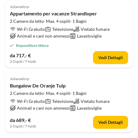
Julianadorp
Appartamento per vacanze Strandloper
2 Camere da letto· Max. 4 ospiti· 1 Bagni
Wi-Fi Gratuito
Televisione
Vietato fumare
Animali e cani non ammessi
Lavastoviglie
Risponditore Veloce
da 717,- €
Vedi Dettagli
2 Ospiti / 7 Notti
Julianadorp
Bungalow De Oranje Tulp
2 Camere da letto· Max. 4 ospiti· 1 Bagni
Wi-Fi Gratuito
Televisione
Vietato fumare
Animali e cani non ammessi
Lavastoviglie
da 689,- €
Vedi Dettagli
2 Ospiti / 7 Notti