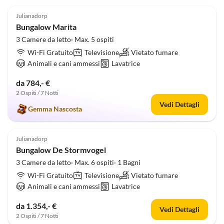
5.0
(5)
Julianadorp
Bungalow Marita
3 Camere da letto· Max. 5 ospiti
Wi-Fi Gratuito
Televisione
Vietato fumare
Animali e cani ammessi
Lavatrice
da 784,- €
2 Ospiti / 7 Notti
Vedi Dettagli
Gemma Nascosta
4.4
(5)
Julianadorp
Bungalow De Stormvogel
3 Camere da letto· Max. 6 ospiti· 1 Bagni
Wi-Fi Gratuito
Televisione
Vietato fumare
Animali e cani ammessi
Lavatrice
da 1.354,- €
Vedi Dettagli
2 Ospiti / 7 Notti