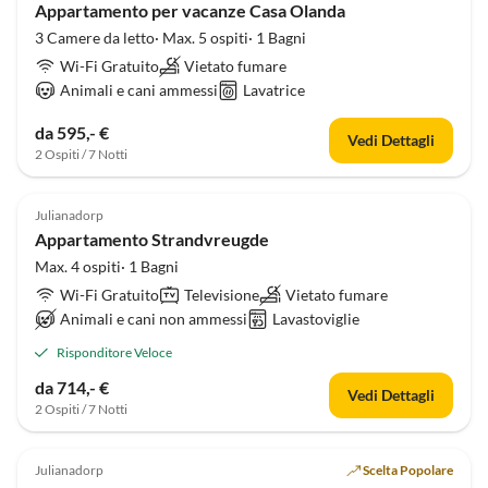
Appartamento per vacanze Casa Olanda
3 Camere da letto· Max. 5 ospiti· 1 Bagni
Wi-Fi Gratuito
Vietato fumare
Animali e cani ammessi
Lavatrice
da 595,- €
Vedi Dettagli
2 Ospiti / 7 Notti
Julianadorp
Appartamento Strandvreugde
Max. 4 ospiti· 1 Bagni
Wi-Fi Gratuito
Televisione
Vietato fumare
Animali e cani non ammessi
Lavastoviglie
Risponditore Veloce
da 714,- €
Vedi Dettagli
2 Ospiti / 7 Notti
Julianadorp
Scelta Popolare