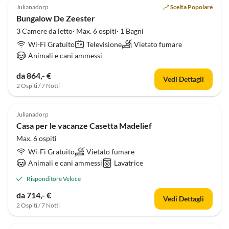
Julianadorp
Scelta Popolare
Bungalow De Zeester
3 Camere da letto· Max. 6 ospiti· 1 Bagni
Wi-Fi Gratuito
Televisione
Vietato fumare
Animali e cani ammessi
da 864,- €
Vedi Dettagli
2 Ospiti / 7 Notti
Julianadorp
Casa per le vacanze Casetta Madelief
Max. 6 ospiti
Wi-Fi Gratuito
Vietato fumare
Animali e cani ammessi
Lavatrice
Risponditore Veloce
da 714,- €
Vedi Dettagli
2 Ospiti / 7 Notti