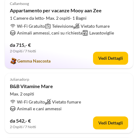
Callantsoog
Appartamento per vacanze Mooy aan Zee
1 Camere da letto· Max. 2 ospiti· 1 Bagni
Wi-Fi Gratuito
Televisione
Vietato fumare
Animali ammessi, cani su richiesta
Lavastoviglie
da 715,- €
2 Ospiti / 7 Notti
Vedi Dettagli
Gemma Nascosta
5.0
(2)
Julianadorp
B&B Vitamine Mare
Max. 2 ospiti
Wi-Fi Gratuito
Vietato fumare
Animali e cani ammessi
da 542,- €
Vedi Dettagli
2 Ospiti / 7 Notti
4.5
(1)