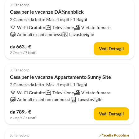
Julianadorp
Casa per le vacanze DÃ¼nenblick
2 Camere da letto· Max. 4 ospiti· 1 Bagni
Wi-Fi Gratuito
Televisione
Vietato fumare
Animali e cani ammessi
Lavastoviglie
da 663,- €
Vedi Dettagli
2 Ospiti / 7 Notti
5.0
(1)
Julianadorp
Casa per le vacanze Appartamento Sunny Site
2 Camere da letto· Max. 4 ospiti· 1 Bagni
Wi-Fi Gratuito
Televisione
Vietato fumare
Animali e cani non ammessi
Lavastoviglie
da 789,- €
Vedi Dettagli
2 Ospiti / 7 Notti
Julianadorp
Scelta Popolare