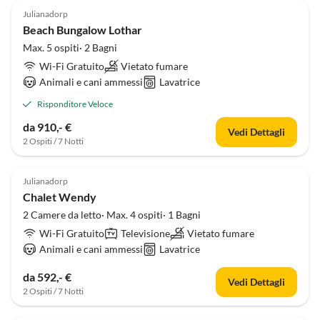
Julianadorp
Beach Bungalow Lothar
Max. 5 ospiti· 2 Bagni
Wi-Fi Gratuito
Vietato fumare
Animali e cani ammessi
Lavatrice
Risponditore Veloce
da 910,- €
Vedi Dettagli
2 Ospiti / 7 Notti
3.5
(1)
Julianadorp
Chalet Wendy
2 Camere da letto· Max. 4 ospiti· 1 Bagni
Wi-Fi Gratuito
Televisione
Vietato fumare
Animali e cani ammessi
Lavatrice
da 592,- €
Vedi Dettagli
2 Ospiti / 7 Notti
5.0
(1)