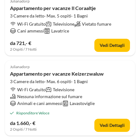
Julianadorp
Appartamento per vacanze Il Coraaltje
3 Camere da letto· Max. 5 ospiti· 1 Bagni
Wi-Fi Gratuito
Televisione
Vietato fumare
Cani ammessi
Lavatrice
da 721,- €
Vedi Dettagli
2 Ospiti / 7 Notti
Julianadorp
Appartamento per vacanze Keizerzwaluw
3 Camere da letto· Max. 6 ospiti· 1 Bagni
Wi-Fi Gratuito
Televisione
Nessuna informazione sul fumare
Animali e cani ammessi
Lavastoviglie
Risponditore Veloce
da 1.660,- €
Vedi Dettagli
2 Ospiti / 7 Notti