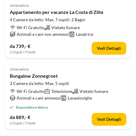
Julianadorp
Appartamento per vacanze La Costa di Zilte
4 Camere da letto· Max. 7 ospiti· 2 Bagni
Wi-Fi Gratuito
Vietato fumare
Animali e cani non ammessi
Lavatrice
da 739,- €
Vedi Dettagli
2 Ospiti / 7 Notti
Julianadorp
Bungalow Zonnegroet
3 Camere da letto· Max. 5 ospiti
Wi-Fi Gratuito
Televisione
Vietato fumare
Animali e cani ammessi
Lavastoviglie
Risponditore Veloce
da 889,- €
Vedi Dettagli
2 Ospiti / 7 Notti