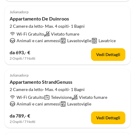
4.6
(4)
Julianadorp
Appartamento De Duinroos
2 Camere da letto· Max. 4 ospiti· 1 Bagni
Wi-Fi Gratuito
Vietato fumare
Animali e cani ammessi
Lavastoviglie
Lavatrice
da 693,- €
Vedi Dettagli
2 Ospiti / 7 Notti
4.7
(4)
Julianadorp
Appartamento StrandGenuss
2 Camere da letto· Max. 4 ospiti· 1 Bagni
Wi-Fi Gratuito
Televisione
Vietato fumare
Animali e cani ammessi
Lavastoviglie
da 789,- €
Vedi Dettagli
2 Ospiti / 7 Notti
5.0
(3)