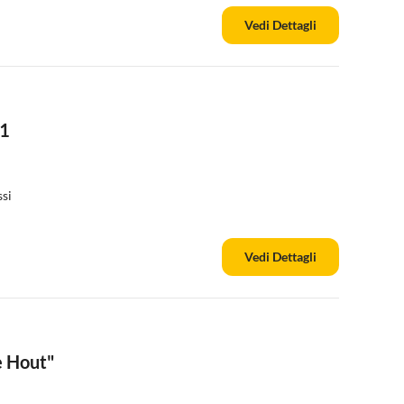
Vedi Dettagli
51
si
Vedi Dettagli
e Hout"