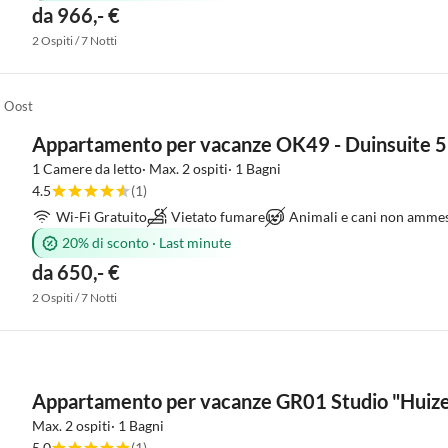
da 966,- €
2 Ospiti / 7 Notti
a Oost
Appartamento per vacanze OK49 - Duinsuite 
1 Camere da letto· Max. 2 ospiti· 1 Bagni
4.5
(1)
Wi-Fi Gratuito
Vietato fumare
Animali e cani non ammes
20% di sconto
·
Last minute
da 650,- €
2 Ospiti / 7 Notti
Appartamento per vacanze GR01 Studio "Huiz
Max. 2 ospiti· 1 Bagni
5.0
(1)