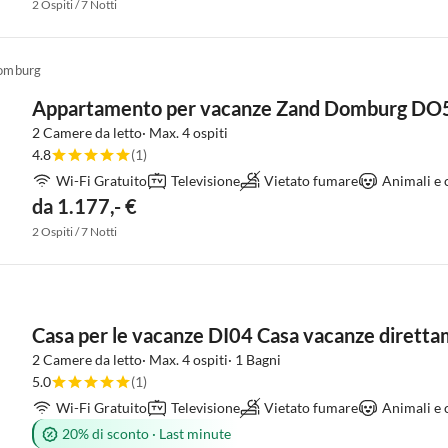
2 Ospiti / 7 Notti
omburg
Appartamento per vacanze Zand Domburg DO
2 Camere da letto· Max. 4 ospiti
4.8
(1)
Wi-Fi Gratuito
Televisione
Vietato fumare
Animali e 
da 1.177,- €
2 Ospiti / 7 Notti
Casa per le vacanze DI04 Casa vacanze diretta
2 Camere da letto· Max. 4 ospiti· 1 Bagni
5.0
(1)
Wi-Fi Gratuito
Televisione
Vietato fumare
Animali e 
20% di sconto
·
Last minute