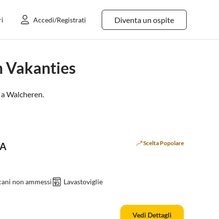
Diventa un ospite
ri
Accedi/Registrati
n Vakanties
 a
Walcheren
.
Scelta Popolare
9A
 cani non ammessi
Lavastoviglie
Vedi Dettagli