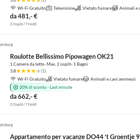
Wi-Fi Gratuito
Televisione
Vietato fumare
Animali e
da 481,- €
2 Ospiti / 7 Notti
omburg
Roulotte Bellissimo Pipowagen OK21
1 Camere da letto· Max. 2 ospiti· 1 Bagni
3.8
(1)
Wi-Fi Gratuito
Vietato fumare
Animali e cani ammessi
20% di sconto
·
Last minute
da 662,- €
2 Ospiti / 7 Notti
omburg
Appartamento per vacanze DO44 't Groentje 