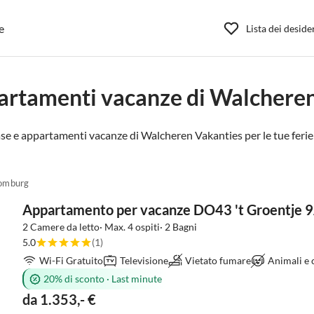
e
Lista dei deside
artamenti vacanze di Walchere
se e appartamenti vacanze di Walcheren Vakanties per le tue ferie
omburg
Appartamento per vacanze DO43 't Groentje 
2 Camere da letto· Max. 4 ospiti· 2 Bagni
5.0
(1)
Wi-Fi Gratuito
Televisione
Vietato fumare
Animali e
20% di sconto
·
Last minute
da 1.353,- €