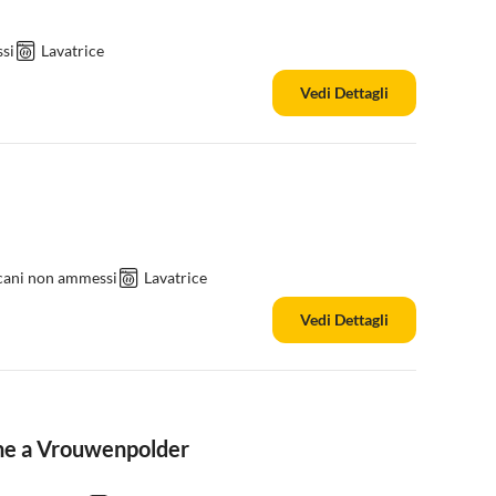
si
Lavatrice
Vedi Dettagli
 cani non ammessi
Lavatrice
Vedi Dettagli
ane a Vrouwenpolder