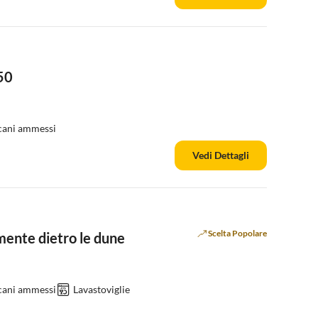
50
cani ammessi
Vedi Dettagli
Scelta Popolare
mente dietro le dune
cani ammessi
Lavastoviglie