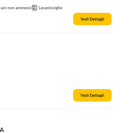
 cani non ammessi
Lavastoviglie
Vedi Dettagli
Vedi Dettagli
9A