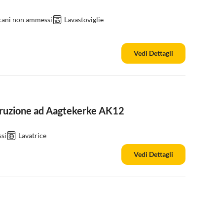
 cani non ammessi
Lavastoviglie
Vedi Dettagli
struzione ad Aagtekerke AK12
si
Lavatrice
Vedi Dettagli