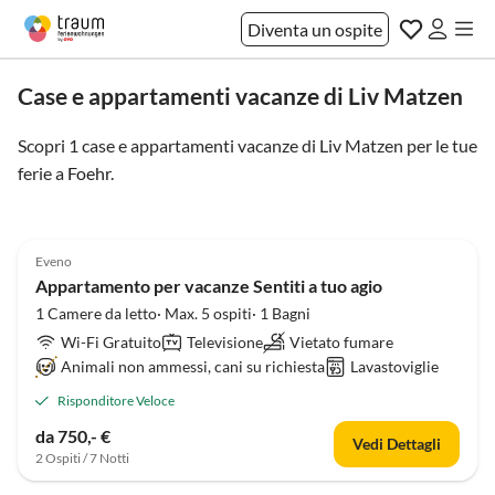
Diventa un ospite
Case e appartamenti vacanze di Liv Matzen
Scopri 1 case e appartamenti vacanze di Liv Matzen per le tue
ferie a
Foehr
.
5.0
(6)
Eveno
Appartamento per vacanze Sentiti a tuo agio
1 Camere da letto· Max. 5 ospiti· 1 Bagni
Wi-Fi Gratuito
Televisione
Vietato fumare
Animali non ammessi, cani su richiesta
Lavastoviglie
Risponditore Veloce
da 750,- €
Vedi Dettagli
2 Ospiti / 7 Notti