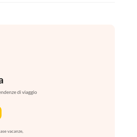
a
tendenze di viaggio
case vacanze,