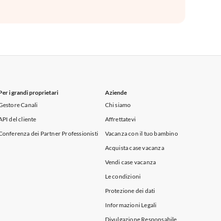
Per i grandi proprietari
Aziende
Gestore Canali
Chi siamo
API del cliente
Affrettatevi
Conferenza dei Partner Professionisti
Vacanza con il tuo bambino
Acquista case vacanza
Vendi case vacanza
Le condizioni
Protezione dei dati
Informazioni Legali
Divulgazione Responsabile