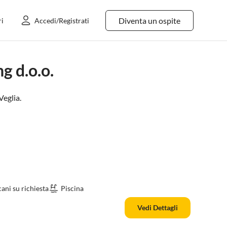
Diventa un ospite
ri
Accedi/Registrati
g d.o.o.
Veglia
.
ani su richiesta
Piscina
Vedi Dettagli