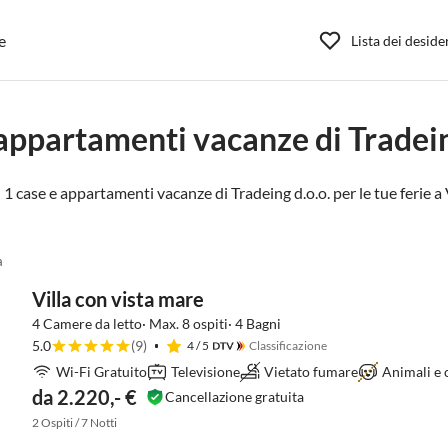
e
Lista dei deside
appartamenti vacanze di Tradein
 1 case e appartamenti vacanze di Tradeing d.o.o. per le tue ferie a
a
Villa con vista mare
4 Camere da letto· Max. 8 ospiti· 4 Bagni
5.0
(9)
4
/ 5
Classificazione
Wi-Fi Gratuito
Televisione
Vietato fumare
Animali e c
da 2.220,- €
Cancellazione gratuita
2 Ospiti / 7 Notti