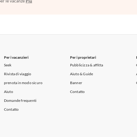
per le vacanze
Più
Per i vacanzieri
Per i proprietari
Seek
Pubblicizza & affitta
Rivista di viaggio
Aiuto & Guide
prenota in modo sicuro
Banner
Aiuto
Contatto
Domande frequenti
Contatto