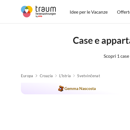
Idee per le Vacanze
Offert
Case e appa
Scopri 1 cas
Europa
Croazia
L'Istria
Svetvinčenat
Gemma Nascosta
Accetta cani