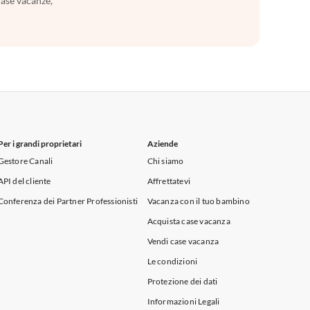
case vacanze,
Per i grandi proprietari
Aziende
Gestore Canali
Chi siamo
API del cliente
Affrettatevi
Conferenza dei Partner Professionisti
Vacanza con il tuo bambino
Acquista case vacanza
Vendi case vacanza
Le condizioni
Protezione dei dati
Informazioni Legali