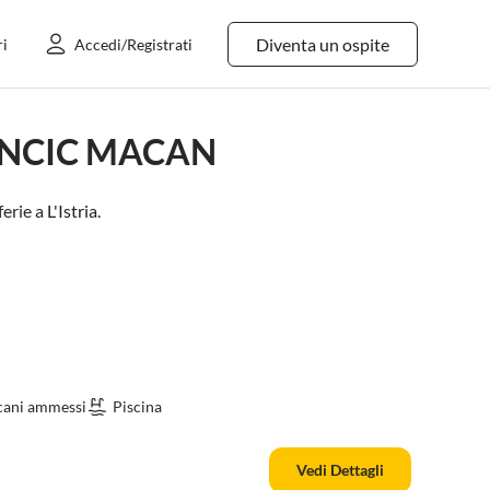
Diventa un ospite
ri
Accedi/Registrati
VANCIC MACAN
erie a
L'Istria
.
cani ammessi
Piscina
Vedi Dettagli