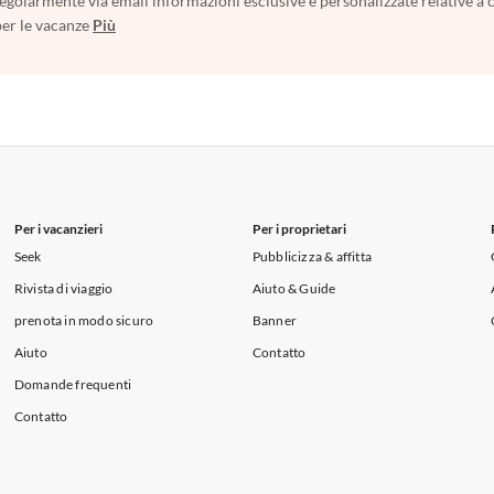
egolarmente via email informazioni esclusive e personalizzate relative a 
per le vacanze
Più
Per i vacanzieri
Per i proprietari
Seek
Pubblicizza & affitta
Rivista di viaggio
Aiuto & Guide
prenota in modo sicuro
Banner
Aiuto
Contatto
Domande frequenti
Contatto