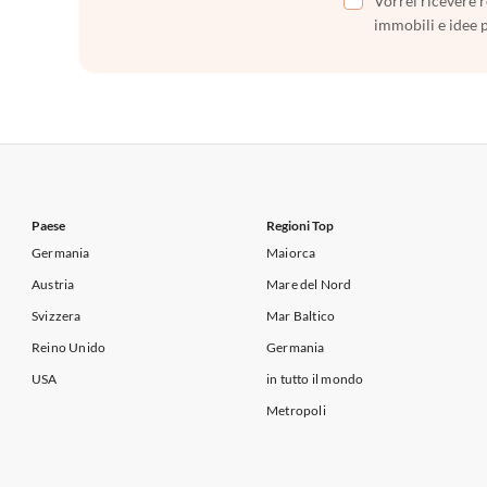
Vorrei ricevere r
immobili e idee 
Paese
Regioni Top
Germania
Maiorca
Austria
Mare del Nord
Svizzera
Mar Baltico
Reino Unido
Germania
USA
in tutto il mondo
Metropoli