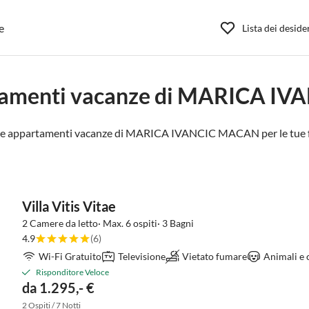
e
Lista dei deside
rtamenti vacanze di MARICA I
e e appartamenti vacanze di MARICA IVANCIC MACAN per le tue f
Villa Vitis Vitae
2 Camere da letto· Max. 6 ospiti· 3 Bagni
4.9
(6)
Wi-Fi Gratuito
Televisione
Vietato fumare
Animali e 
Risponditore Veloce
da 1.295,- €
2 Ospiti / 7 Notti