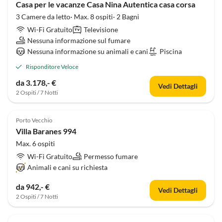
Casa per le vacanze Casa Nina Autentica casa corsa
3 Camere da letto· Max. 8 ospiti· 2 Bagni
Wi-Fi Gratuito
Televisione
Nessuna informazione sul fumare
Nessuna informazione su animali e cani
Piscina
Risponditore Veloce
da 3.178,- €
Vedi Dettagli
2 Ospiti / 7 Notti
Porto Vecchio
Villa Baranes 994
Max. 6 ospiti
Wi-Fi Gratuito
Permesso fumare
Animali e cani su richiesta
da 942,- €
Vedi Dettagli
2 Ospiti / 7 Notti