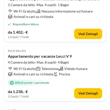
1 Camere da letto· Max. 4 ospiti· 1 Bagni
Wi-Fi Gratuito
Nessuna informazione sul fumare
Animali e cani su richiesta
Risponditore Veloce
da 1.402,- €
Vedi Dettagli
2 Ospiti / 7 Notti
Porto Vecchio
Appartamento per vacanze Lecci V 9
4 Camere da letto· Max. 8 ospiti· 4 Bagni
Wi-Fi Gratuito
Televisione
Vietato fumare
Animali e cani su richiesta
Piscina
20% di sconto
·
Last minute
da 1.238,- €
Vedi Dettagli
2 Ospiti / 7 Notti