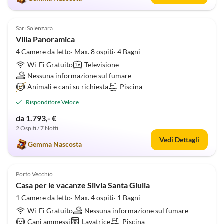
5.0
(1)
Sari Solenzara
Villa Panoramica
4 Camere da letto· Max. 8 ospiti· 4 Bagni
Wi-Fi Gratuito
Televisione
Nessuna informazione sul fumare
Animali e cani su richiesta
Piscina
Risponditore Veloce
da 1.793,- €
2 Ospiti / 7 Notti
Vedi Dettagli
Gemma Nascosta
Porto Vecchio
Casa per le vacanze Silvia Santa Giulia
1 Camere da letto· Max. 4 ospiti· 1 Bagni
Wi-Fi Gratuito
Nessuna informazione sul fumare
Cani ammessi
Lavatrice
Piscina