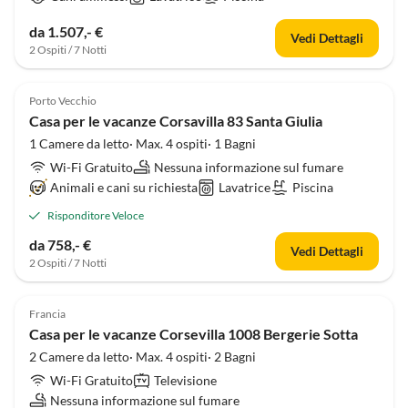
da 1.507,- €
Vedi Dettagli
2 Ospiti / 7 Notti
Porto Vecchio
Casa per le vacanze Corsavilla 83 Santa Giulia
1 Camere da letto· Max. 4 ospiti· 1 Bagni
Wi-Fi Gratuito
Nessuna informazione sul fumare
Animali e cani su richiesta
Lavatrice
Piscina
Risponditore Veloce
da 758,- €
Vedi Dettagli
2 Ospiti / 7 Notti
Francia
Casa per le vacanze Corsevilla 1008 Bergerie Sotta
2 Camere da letto· Max. 4 ospiti· 2 Bagni
Wi-Fi Gratuito
Televisione
Nessuna informazione sul fumare