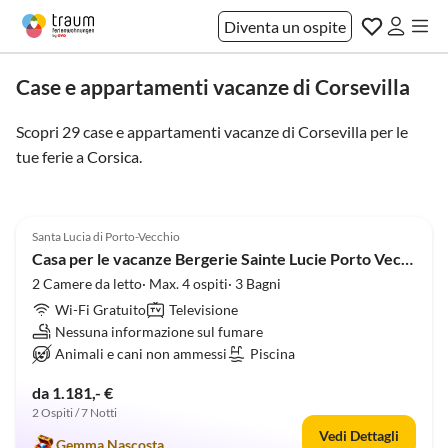
Diventa un ospite
Case e appartamenti vacanze di Corsevilla
Scopri 29 case e appartamenti vacanze di Corsevilla per le
tue ferie a
Corsica
.
5.0
(1)
Santa Lucia di Porto-Vecchio
Casa per le vacanze Bergerie Sainte Lucie Porto Vecchio
2 Camere da letto· Max. 4 ospiti· 3 Bagni
Wi-Fi Gratuito
Televisione
Nessuna informazione sul fumare
Animali e cani non ammessi
Piscina
da 1.181,- €
2 Ospiti / 7 Notti
Vedi Dettagli
Gemma Nascosta