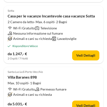
Sotta
Casa per le vacanze Incantevole casa vacanze Sotta
2 Camere da letto· Max. 6 ospiti· 2 Bagni
Wi-Fi Gratuito
Televisione
Nessuna informazione sul fumare
Animali e cani su richiesta
Lavastoviglie
Risponditore Veloce
da 1.247,- €
Vedi Dettagli
2 Ospiti / 7 Notti
Santa Lucia di Porto-Vecchio
Villa Baranes 898
Max. 10 ospiti· 1 Bagni
Wi-Fi Gratuito
Permesso fumare
Animali e cani su richiesta
da 5.031,- €
Vedi Dettagli