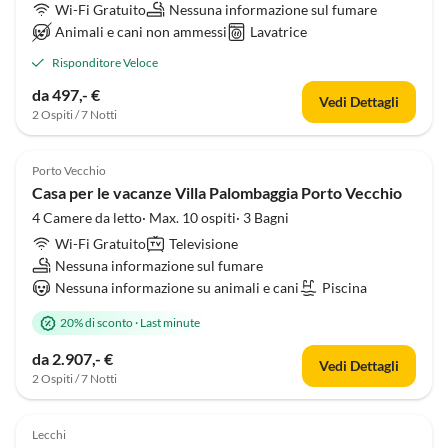
Wi-Fi Gratuito
Nessuna informazione sul fumare
Animali e cani non ammessi
Lavatrice
Risponditore Veloce
da 497,- €
Vedi Dettagli
2 Ospiti / 7 Notti
Porto Vecchio
Casa per le vacanze Villa Palombaggia Porto Vecchio
4 Camere da letto· Max. 10 ospiti· 3 Bagni
Wi-Fi Gratuito
Televisione
Nessuna informazione sul fumare
Nessuna informazione su animali e cani
Piscina
20% di sconto
·
Last minute
da 2.907,- €
Vedi Dettagli
2 Ospiti / 7 Notti
Lecchi