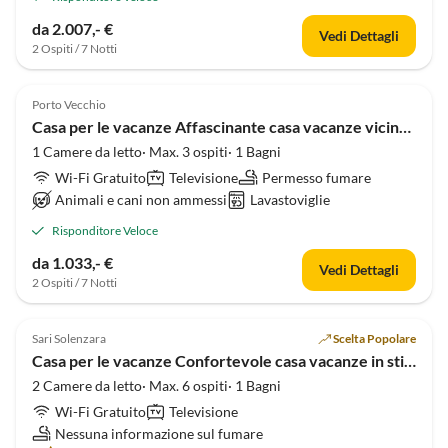
da 2.007,- €
Vedi Dettagli
2 Ospiti / 7 Notti
Porto Vecchio
Casa per le vacanze Affascinante casa vacanze vicino alla spiaggia di Palombaggia
1 Camere da letto· Max. 3 ospiti· 1 Bagni
Wi-Fi Gratuito
Televisione
Permesso fumare
Animali e cani non ammessi
Lavastoviglie
Risponditore Veloce
da 1.033,- €
Vedi Dettagli
2 Ospiti / 7 Notti
Sari Solenzara
Scelta Popolare
Casa per le vacanze Confortevole casa vacanze in stile corso
2 Camere da letto· Max. 6 ospiti· 1 Bagni
Wi-Fi Gratuito
Televisione
Nessuna informazione sul fumare