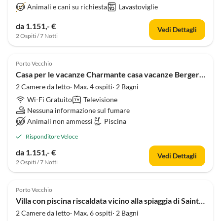
Animali e cani su richiesta
Lavastoviglie
da 1.151,- €
Vedi Dettagli
2 Ospiti / 7 Notti
Porto Vecchio
Casa per le vacanze Charmante casa vacanze Bergerie con piscina
2 Camere da letto· Max. 4 ospiti· 2 Bagni
Wi-Fi Gratuito
Televisione
Nessuna informazione sul fumare
Animali non ammessi
Piscina
Risponditore Veloce
da 1.151,- €
Vedi Dettagli
2 Ospiti / 7 Notti
Porto Vecchio
Villa con piscina riscaldata vicino alla spiaggia di Saint Cyprien
2 Camere da letto· Max. 6 ospiti· 2 Bagni