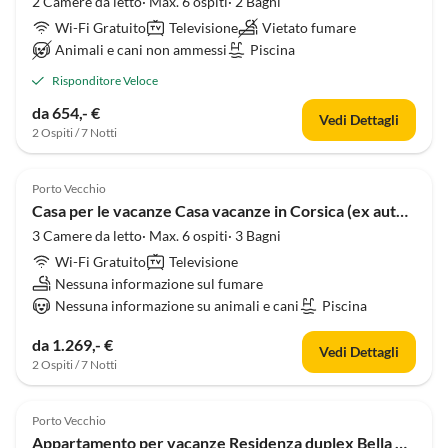
2 Camere da letto· Max. 6 ospiti· 2 Bagni
Wi-Fi Gratuito
Televisione
Vietato fumare
Animali e cani non ammessi
Piscina
Risponditore Veloce
da 654,- €
Vedi Dettagli
2 Ospiti / 7 Notti
Porto Vecchio
Casa per le vacanze Casa vacanze in Corsica (ex autentico ovile corso) con piscina
3 Camere da letto· Max. 6 ospiti· 3 Bagni
Wi-Fi Gratuito
Televisione
Nessuna informazione sul fumare
Nessuna informazione su animali e cani
Piscina
da 1.269,- €
Vedi Dettagli
2 Ospiti / 7 Notti
Porto Vecchio
Appartamento per vacanze Residenza duplex Bella Vista sulla spiaggia di Santa Giulia