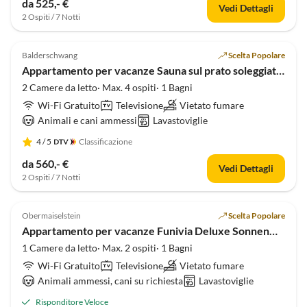
da 525,- €
Vedi Dettagli
2 Ospiti / 7 Notti
Annuncio in
5.0
(15)
Alto
Balderschwang
Scelta Popolare
Appartamento per vacanze Sauna sul prato soleggiato, cani ammessi.
2 Camere da letto· Max. 4 ospiti· 1 Bagni
Wi-Fi Gratuito
Televisione
Vietato fumare
Animali e cani ammessi
Lavastoviglie
4
/ 5
Classificazione
da 560,- €
Vedi Dettagli
2 Ospiti / 7 Notti
Annuncio in
4.9
(14)
Alto
Obermaiselstein
Scelta Popolare
Premio 2025
Appartamento per vacanze Funivia Deluxe Sonnenwinkel incl.
1 Camere da letto· Max. 2 ospiti· 1 Bagni
Wi-Fi Gratuito
Televisione
Vietato fumare
Animali ammessi, cani su richiesta
Lavastoviglie
Risponditore Veloce