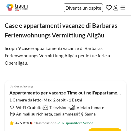
Diventa un ospite
Case e appartamenti vacanze di Barbaras
Ferienwohnungs Vermittlung Allgäu
Scopri 9 case e appartamenti vacanze di Barbaras
Ferienwohnungs Vermittlung Allgäu per le tue ferie a
Oberallgäu
.
Annuncio in
4.9
(24)
Alto
Balderschwang
Appartamento per vacanze Time out nell'appartamento per le vacanze, sauna e cani gratis.
1 Camere da letto· Max. 2 ospiti· 1 Bagni
Wi-Fi Gratuito
Televisione
Vietato fumare
Animali su richiesta, cani ammessi
Sauna
4
/ 5
Classificazione
Risponditore Veloce