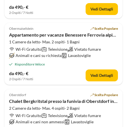
da 490,- €
Vedi Dettagli
2 Ospiti / 7 Notti
5.0
(9)
Obermaiselstein
Scelta Popolare
Appartamento per vacanze Benessere Ferrovia alpina incl.
1 Camere da letto· Max. 2 ospiti· 1 Bagni
Wi-Fi Gratuito
Televisione
Vietato fumare
Animali e cani su richiesta
Lavastoviglie
Risponditore Veloce
da 490,- €
Vedi Dettagli
2 Ospiti / 7 Notti
Annuncio in
5.0
(7)
Alto
Oberstdorf
Scelta Popolare
Chalet Bergkritstal presso la funivia di Oberstdorf incl.
2 Camere da letto· Max. 4 ospiti· 2 Bagni
Wi-Fi Gratuito
Televisione
Vietato fumare
Animali e cani non ammessi
Lavastoviglie