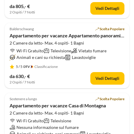
da 805,- €
Vedi Dettagli
2 Ospiti / 7 Notti
Annuncio in
5.0
(7)
Alto
Balderschwang
Scelta Popolare
Appartamento per vacanze Appartamento panoramico Kiefer, 5 stelle, sauna
2 Camere da letto· Max. 4 ospiti· 1 Bagni
Wi-Fi Gratuito
Televisione
Vietato fumare
Animali e cani su richiesta
Lavastoviglie
5
/ 5
Classificazione
da 630,- €
Vedi Dettagli
2 Ospiti / 7 Notti
Annuncio in
5.0
(6)
Alto
Sostenere a lungo
Scelta Popolare
Appartamento per vacanze Casa di Montagna
2 Camere da letto· Max. 4 ospiti· 1 Bagni
Wi-Fi Gratuito
Televisione
Nessuna informazione sul fumare
Animali su richiesta, cani ammessi
Lavastoviglie