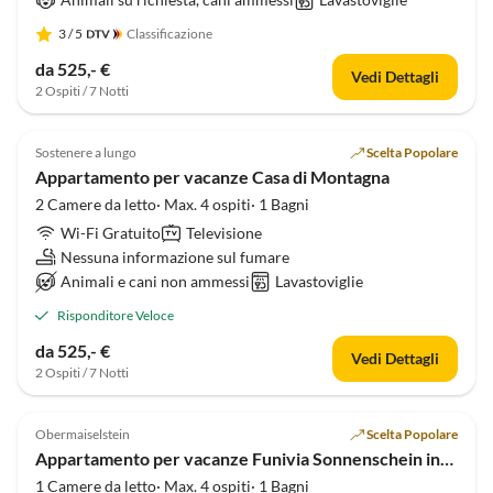
3
/ 5
Classificazione
Tour
da 525,- €
Vedi Dettagli
virtuale
2 Ospiti / 7 Notti
Annuncio in
5.0
(5)
Alto
Sostenere a lungo
Scelta Popolare
Premio 2025
Appartamento per vacanze Casa di Montagna
2 Camere da letto· Max. 4 ospiti· 1 Bagni
Wi-Fi Gratuito
Televisione
Nessuna informazione sul fumare
Animali e cani non ammessi
Lavastoviglie
Risponditore Veloce
da 525,- €
Vedi Dettagli
2 Ospiti / 7 Notti
Annuncio in
5.0
(4)
Alto
Obermaiselstein
Scelta Popolare
Appartamento per vacanze Funivia Sonnenschein inclusa
1 Camere da letto· Max. 4 ospiti· 1 Bagni