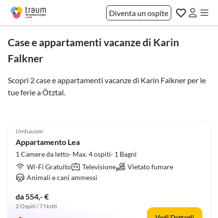
Diventa un ospite
Case e appartamenti vacanze di Karin
Falkner
Scopri 2 case e appartamenti vacanze di Karin Falkner per le
tue ferie a
Ötztal
.
5.0
(13)
Umhausen
Appartamento Lea
1 Camere da letto· Max. 4 ospiti· 1 Bagni
Wi-Fi Gratuito
Televisione
Vietato fumare
Animali e cani ammessi
da 554,- €
2 Ospiti / 7 Notti
Vedi Dettagli