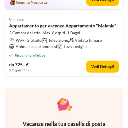
Gemma Nascosta
Annuncio in
Alto
Umhausen
Appartamento per vacanze Appartamento "Melanie"
2 Camere da letto· Max. 6 ospiti· 1 Bagni
Wi-Fi Gratuito
Televisione
Vietato fumare
Animali e cani ammessi
Lavastoviglie
Risponditore Veloce
da 725,- €
Vedi Dettagli
2 Ospiti / 7 Notti
Vacanze nella tua casella di posta