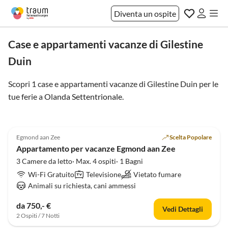
Diventa un ospite
Case e appartamenti vacanze di Gilestine
Duin
Scopri 1 case e appartamenti vacanze di Gilestine Duin per le
tue ferie a
Olanda Settentrionale
.
Annuncio in
4.9
(80)
Alto
Egmond aan Zee
Scelta Popolare
Appartamento per vacanze Egmond aan Zee
3 Camere da letto· Max. 4 ospiti· 1 Bagni
Wi-Fi Gratuito
Televisione
Vietato fumare
Animali su richiesta, cani ammessi
da 750,- €
Vedi Dettagli
2 Ospiti / 7 Notti