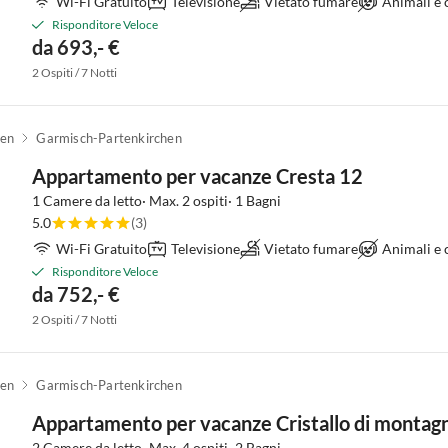
Wi-Fi Gratuito
Televisione
Vietato fumare
Animali e
Risponditore Veloce
da 693,- €
2 Ospiti / 7 Notti
hen
Garmisch-Partenkirchen
Appartamento per vacanze Cresta 12
1 Camere da letto· Max. 2 ospiti· 1 Bagni
5.0
(3)
Wi-Fi Gratuito
Televisione
Vietato fumare
Animali e
Risponditore Veloce
da 752,- €
2 Ospiti / 7 Notti
hen
Garmisch-Partenkirchen
Appartamento per vacanze Cristallo di montagn
2 Camere da letto· Max. 4 ospiti· 2 Bagni