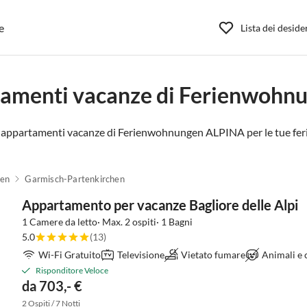
e
Lista dei deside
tamenti vacanze di Ferienwoh
e appartamenti vacanze di Ferienwohnungen ALPINA per le tue feri
hen
Garmisch-Partenkirchen
Appartamento per vacanze Bagliore delle Alpi
1 Camere da letto· Max. 2 ospiti· 1 Bagni
5.0
(13)
Wi-Fi Gratuito
Televisione
Vietato fumare
Animali e
Risponditore Veloce
da 703,- €
2 Ospiti / 7 Notti