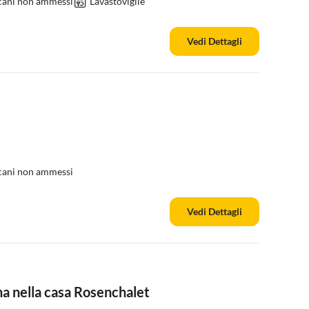
 cani non ammessi
Lavastoviglie
Vedi Dettagli
 cani non ammessi
Vedi Dettagli
a nella casa Rosenchalet