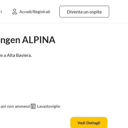
Diventa un ospite
ri
Accedi/Registrati
nungen ALPINA
e a
Alta Baviera
.
 cani non ammessi
Lavastoviglie
Vedi Dettagli