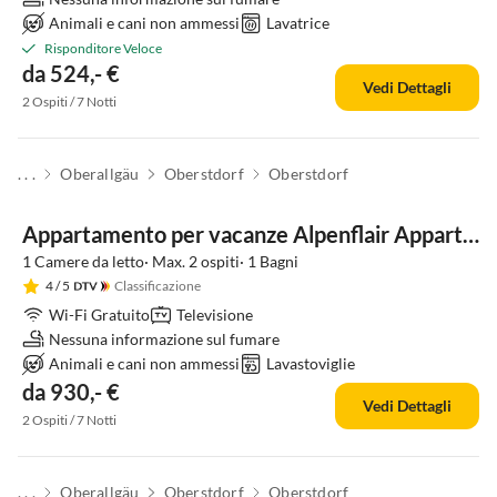
Animali e cani non ammessi
Lavatrice
Risponditore Veloce
da 524,- €
Vedi Dettagli
2 Ospiti / 7 Notti
. . .
Oberallgäu
Oberstdorf
Oberstdorf
Appartamento per vacanze Alpenflair Appartamento Vacanze 232
1 Camere da letto· Max. 2 ospiti· 1 Bagni
4
/ 5
Classificazione
Wi-Fi Gratuito
Televisione
Nessuna informazione sul fumare
Animali e cani non ammessi
Lavastoviglie
da 930,- €
Vedi Dettagli
2 Ospiti / 7 Notti
. . .
Oberallgäu
Oberstdorf
Oberstdorf