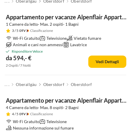
. . .
Oberallgäu
Oberstdorf
Oberstdorf
Appartamento per vacanze Alpenflair Appartamento per Vacanze 228
1 Camere da letto· Max. 2 ospiti· 1 Bagni
3
/ 5
Classificazione
Wi-Fi Gratuito
Televisione
Vietato fumare
Animali e cani non ammessi
Lavatrice
Risponditore Veloce
da 594,- €
Vedi Dettagli
2 Ospiti / 7 Notti
. . .
Oberallgäu
Oberstdorf
Oberstdorf
Appartamento per vacanze Alpenflair Appartamento per Vacanze 404
4 Camere da letto· Max. 8 ospiti· 2 Bagni
4
/ 5
Classificazione
Wi-Fi Gratuito
Televisione
Nessuna informazione sul fumare