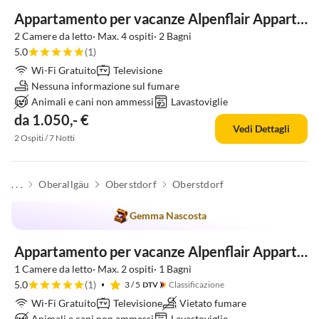
Appartamento per vacanze Alpenflair Appartamento Vacanze 314
2 Camere da letto· Max. 4 ospiti· 2 Bagni
5.0
(1)
Wi-Fi Gratuito
Televisione
Nessuna informazione sul fumare
Animali e cani non ammessi
Lavastoviglie
da 1.050,- €
Vedi Dettagli
2 Ospiti / 7 Notti
. . .
Oberallgäu
Oberstdorf
Oberstdorf
Gemma Nascosta
Appartamento per vacanze Alpenflair Appartamento per Vacanze 231
1 Camere da letto· Max. 2 ospiti· 1 Bagni
5.0
(1)
3
/ 5
Classificazione
Wi-Fi Gratuito
Televisione
Vietato fumare
Animali e cani non ammessi
Lavastoviglie