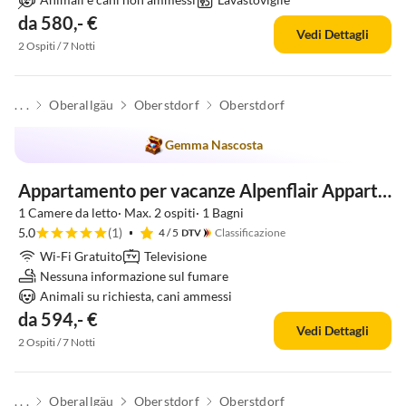
da 580,- €
Vedi Dettagli
2 Ospiti / 7 Notti
. . .
Oberallgäu
Oberstdorf
Oberstdorf
Gemma Nascosta
Appartamento per vacanze Alpenflair Appartamento per Vacanze 236
1 Camere da letto· Max. 2 ospiti· 1 Bagni
5.0
(1)
4
/ 5
Classificazione
Wi-Fi Gratuito
Televisione
Nessuna informazione sul fumare
Animali su richiesta, cani ammessi
da 594,- €
Vedi Dettagli
2 Ospiti / 7 Notti
. . .
Oberallgäu
Oberstdorf
Oberstdorf