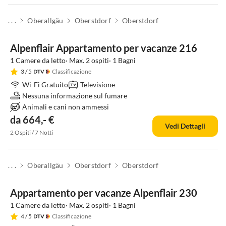
. . .
Oberallgäu
Oberstdorf
Oberstdorf
Alpenflair Appartamento per vacanze 216
1 Camere da letto· Max. 2 ospiti· 1 Bagni
3
/ 5
Classificazione
Wi-Fi Gratuito
Televisione
Nessuna informazione sul fumare
Animali e cani non ammessi
da 664,- €
Vedi Dettagli
2 Ospiti / 7 Notti
. . .
Oberallgäu
Oberstdorf
Oberstdorf
Appartamento per vacanze Alpenflair 230
1 Camere da letto· Max. 2 ospiti· 1 Bagni
4
/ 5
Classificazione