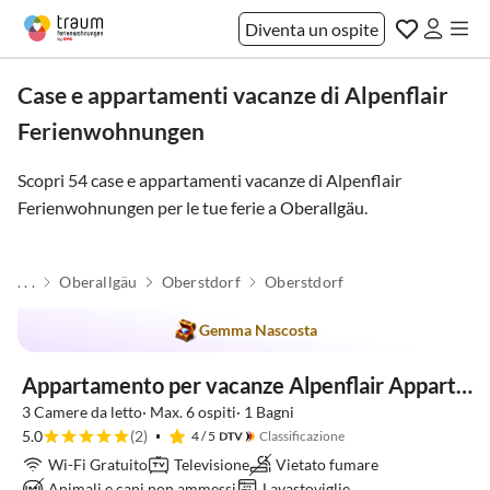
Diventa un ospite
Case e appartamenti vacanze di Alpenflair
Ferienwohnungen
Scopri 54 case e appartamenti vacanze di Alpenflair
Ferienwohnungen per le tue ferie a
Oberallgäu
.
. . .
Oberallgäu
Oberstdorf
Oberstdorf
Gemma Nascosta
Super ospite
Appartamento per vacanze Alpenflair Appartamento per Vacanze 402
3 Camere da letto· Max. 6 ospiti· 1 Bagni
5.0
(2)
4
/ 5
Classificazione
Wi-Fi Gratuito
Televisione
Vietato fumare
Animali e cani non ammessi
Lavastoviglie