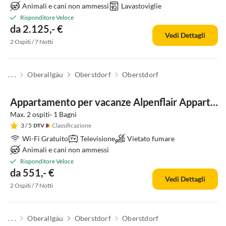
Animali e cani non ammessi
Lavastoviglie
Risponditore Veloce
da 2.125,- €
Vedi Dettagli
2 Ospiti / 7 Notti
. . .
Oberallgäu
Oberstdorf
Oberstdorf
Appartamento per vacanze Alpenflair Appartamento Vacanze 102
Max. 2 ospiti· 1 Bagni
3
/ 5
Classificazione
Wi-Fi Gratuito
Televisione
Vietato fumare
Animali e cani non ammessi
Risponditore Veloce
da 551,- €
Vedi Dettagli
2 Ospiti / 7 Notti
. . .
Oberallgäu
Oberstdorf
Oberstdorf