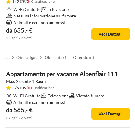
3
/ 5
Classificazione
Wi-Fi Gratuito
Televisione
Nessuna informazione sul fumare
Animali e cani non ammessi
da 635,- €
Vedi Dettagli
2 Ospiti / 7 Notti
. . .
Oberallgäu
Oberstdorf
Oberstdorf
Appartamento per vacanze Alpenflair 111
Max. 2 ospiti· 1 Bagni
3
/ 5
Classificazione
Wi-Fi Gratuito
Televisione
Vietato fumare
Animali e cani non ammessi
da 565,- €
Vedi Dettagli
2 Ospiti / 7 Notti