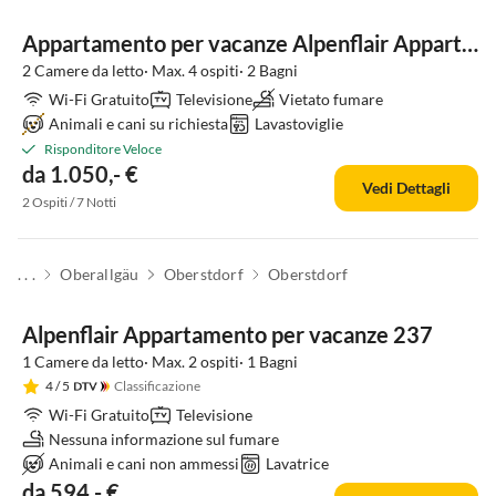
Appartamento per vacanze Alpenflair Appartamento Vacanza 313
2 Camere da letto· Max. 4 ospiti· 2 Bagni
Wi-Fi Gratuito
Televisione
Vietato fumare
Animali e cani su richiesta
Lavastoviglie
Risponditore Veloce
da 1.050,- €
Vedi Dettagli
2 Ospiti / 7 Notti
. . .
Oberallgäu
Oberstdorf
Oberstdorf
Alpenflair Appartamento per vacanze 237
1 Camere da letto· Max. 2 ospiti· 1 Bagni
4
/ 5
Classificazione
Wi-Fi Gratuito
Televisione
Nessuna informazione sul fumare
Animali e cani non ammessi
Lavatrice
da 594,- €