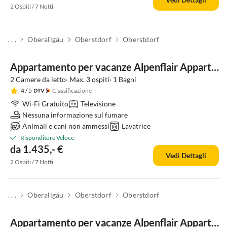
2 Ospiti / 7 Notti
. . .
Oberallgäu
Oberstdorf
Oberstdorf
Appartamento per vacanze Alpenflair Appartamento per Vacanze 312
2 Camere da letto· Max. 3 ospiti· 1 Bagni
4
/ 5
Classificazione
Wi-Fi Gratuito
Televisione
Nessuna informazione sul fumare
Animali e cani non ammessi
Lavatrice
Risponditore Veloce
da 1.435,- €
Vedi Dettagli
2 Ospiti / 7 Notti
. . .
Oberallgäu
Oberstdorf
Oberstdorf
Appartamento per vacanze Alpenflair Appartamento per Vacanze 302