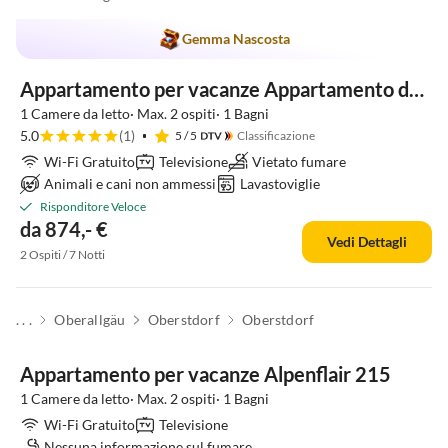
Gemma Nascosta
Appartamento per vacanze Appartamento dallo stile alpino 239
1 Camere da letto· Max. 2 ospiti· 1 Bagni
5.0
(1)
5
/ 5
Classificazione
Wi-Fi Gratuito
Televisione
Vietato fumare
Animali e cani non ammessi
Lavastoviglie
Risponditore Veloce
da 874,- €
Vedi Dettagli
2 Ospiti / 7 Notti
. . .
Oberallgäu
Oberstdorf
Oberstdorf
Appartamento per vacanze Alpenflair 215
1 Camere da letto· Max. 2 ospiti· 1 Bagni
Wi-Fi Gratuito
Televisione
Nessuna informazione sul fumare