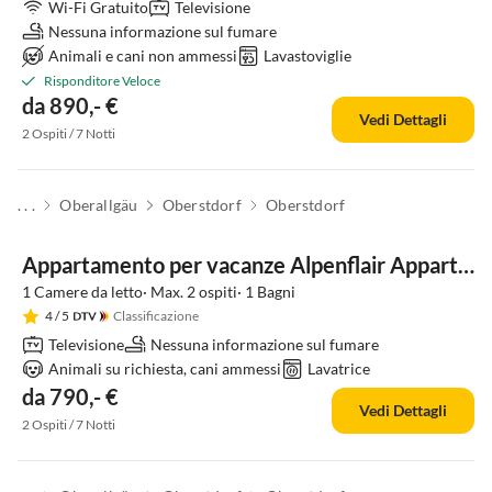
Wi-Fi Gratuito
Televisione
Nessuna informazione sul fumare
Animali e cani non ammessi
Lavastoviglie
Risponditore Veloce
da 890,- €
Vedi Dettagli
2 Ospiti / 7 Notti
. . .
Oberallgäu
Oberstdorf
Oberstdorf
Appartamento per vacanze Alpenflair Appartamento per le vacanze 206
1 Camere da letto· Max. 2 ospiti· 1 Bagni
4
/ 5
Classificazione
Televisione
Nessuna informazione sul fumare
Animali su richiesta, cani ammessi
Lavatrice
da 790,- €
Vedi Dettagli
2 Ospiti / 7 Notti