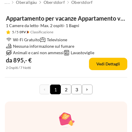
. . .
Oberallgäu
Oberstdorf
Oberstdorf
Appartamento per vacanze Appartamento vacanze Alpenflair 241
1 Camere da letto· Max. 2 ospiti· 1 Bagni
5
/ 5
Classificazione
Wi-Fi Gratuito
Televisione
Nessuna informazione sul fumare
Animali e cani non ammessi
Lavastoviglie
da 895,- €
Vedi Dettagli
2 Ospiti / 7 Notti
1
2
3