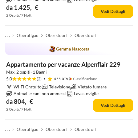
da 1.425,- €
Vedi Dettagli
2 Ospiti / 7 Notti
. . .
Oberallgäu
Oberstdorf
Oberstdorf
Gemma Nascosta
Appartamento per vacanze Alpenflair 229
Max. 2 ospiti· 1 Bagni
5.0
(2)
4
/ 5
Classificazione
Wi-Fi Gratuito
Televisione
Vietato fumare
Animali e cani non ammessi
Lavastoviglie
da 804,- €
Vedi Dettagli
2 Ospiti / 7 Notti
. . .
Oberallgäu
Oberstdorf
Oberstdorf