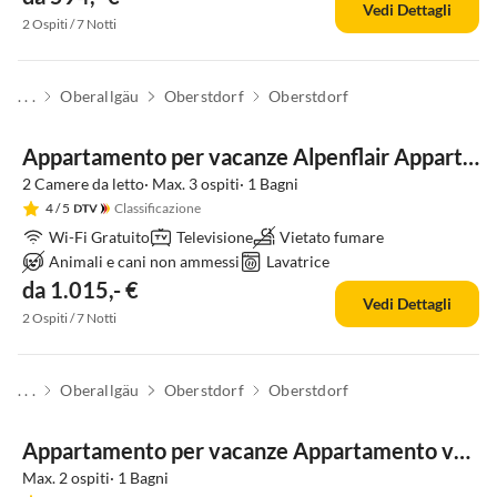
Vedi Dettagli
2 Ospiti / 7 Notti
. . .
Oberallgäu
Oberstdorf
Oberstdorf
Appartamento per vacanze Alpenflair Appartamento per Vacanze 317
2 Camere da letto· Max. 3 ospiti· 1 Bagni
4
/ 5
Classificazione
Wi-Fi Gratuito
Televisione
Vietato fumare
Animali e cani non ammessi
Lavatrice
da 1.015,- €
Vedi Dettagli
2 Ospiti / 7 Notti
. . .
Oberallgäu
Oberstdorf
Oberstdorf
Appartamento per vacanze Appartamento vacanze Alpenflair 113
Max. 2 ospiti· 1 Bagni