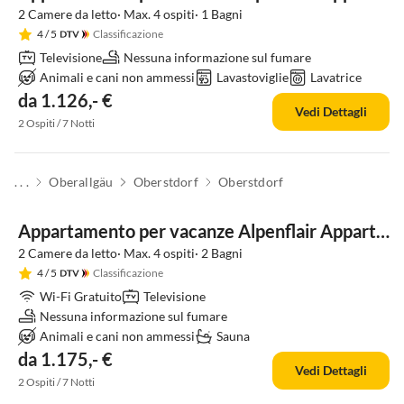
2 Camere da letto· Max. 4 ospiti· 1 Bagni
4
/ 5
Classificazione
Televisione
Nessuna informazione sul fumare
Animali e cani non ammessi
Lavastoviglie
Lavatrice
da 1.126,- €
Vedi Dettagli
2 Ospiti / 7 Notti
. . .
Oberallgäu
Oberstdorf
Oberstdorf
Appartamento per vacanze Alpenflair Appartamento Vacanze 316
2 Camere da letto· Max. 4 ospiti· 2 Bagni
4
/ 5
Classificazione
Wi-Fi Gratuito
Televisione
Nessuna informazione sul fumare
Animali e cani non ammessi
Sauna
da 1.175,- €
Vedi Dettagli
2 Ospiti / 7 Notti