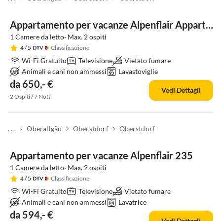
Appartamento per vacanze Alpenflair Appartamento per Vacanze 234
1 Camere da letto· Max. 2 ospiti
4
/ 5
Classificazione
Wi-Fi Gratuito
Televisione
Vietato fumare
Animali e cani non ammessi
Lavastoviglie
da 650,- €
Vedi Dettagli
2 Ospiti / 7 Notti
. . .
Oberallgäu
Oberstdorf
Oberstdorf
Appartamento per vacanze Alpenflair 235
1 Camere da letto· Max. 2 ospiti
4
/ 5
Classificazione
Wi-Fi Gratuito
Televisione
Vietato fumare
Animali e cani non ammessi
Lavatrice
da 594,- €
Vedi Dettagli