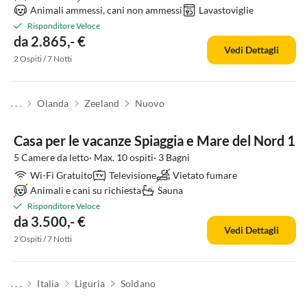
Animali ammessi, cani non ammessi
Lavastoviglie
Risponditore Veloce
da 2.865,- €
Vedi Dettagli
2 Ospiti / 7 Notti
. . .
Olanda
Zeeland
Nuovo
Casa per le vacanze Spiaggia e Mare del Nord 1
5 Camere da letto· Max. 10 ospiti· 3 Bagni
Wi-Fi Gratuito
Televisione
Vietato fumare
Animali e cani su richiesta
Sauna
Risponditore Veloce
da 3.500,- €
Vedi Dettagli
2 Ospiti / 7 Notti
. . .
Italia
Liguria
Soldano