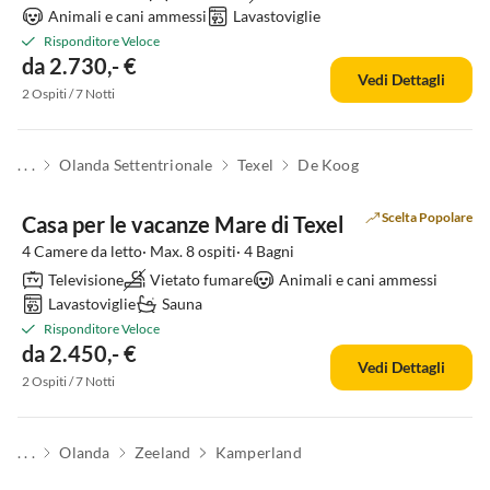
Animali e cani ammessi
Lavastoviglie
Risponditore Veloce
da 2.730,- €
Vedi Dettagli
2 Ospiti / 7 Notti
. . .
Olanda Settentrionale
Texel
De Koog
Scelta Popolare
Casa per le vacanze Mare di Texel
4 Camere da letto· Max. 8 ospiti· 4 Bagni
Televisione
Vietato fumare
Animali e cani ammessi
Lavastoviglie
Sauna
Risponditore Veloce
da 2.450,- €
Vedi Dettagli
2 Ospiti / 7 Notti
. . .
Olanda
Zeeland
Kamperland