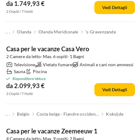
da 1.749,93 €
Vedi Dettagli
2 Ospiti / 7 Notti
. . .
Olanda
Olanda Meridionale
's-Gravenzande
Casa per le vacanze Casa Vero
2 Camere da letto· Max. 6 ospiti· 1 Bagni
Televisione
Vietato fumare
Animali e cani non ammessi
Sauna
Piscina
Risponditore Veloce
da 2.099,93 €
Vedi Dettagli
2 Ospiti / 7 Notti
. . .
Belgio
Costa belga - Fiandre occidentali
Koksijde
Casa per le vacanze Zeemeeuw 1
4 Camere da letto· Max. 9 ospiti· 2 Bagni