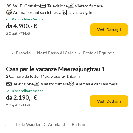
Wi-Fi Gratuito
Televisione
Vietato fumare
Animali e cani su richiesta
Lavastoviglie
Risponditore Veloce
da 4.900,- €
Vedi Dettagli
2 Ospiti / 7 Notti
. . .
Francia
Nord Passo di Calais
Peste di Equihen
Casa per le vacanze Meeresjungfrau 1
2 Camere da letto· Max. 5 ospiti· 1 Bagni
Televisione
Vietato fumare
Animali e cani ammessi
Risponditore Veloce
da 2.190,- €
Vedi Dettagli
2 Ospiti / 7 Notti
. . .
Isole Wadden
Ameland
Ballum