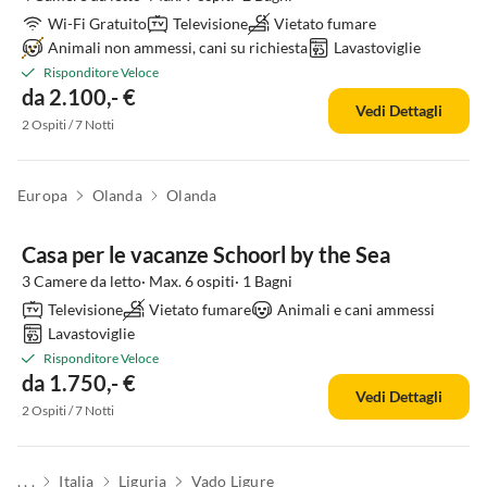
Wi-Fi Gratuito
Televisione
Vietato fumare
Animali non ammessi, cani su richiesta
Lavastoviglie
Risponditore Veloce
da 2.100,- €
Vedi Dettagli
2 Ospiti / 7 Notti
Europa
Olanda
Olanda
Casa per le vacanze Schoorl by the Sea
3 Camere da letto· Max. 6 ospiti· 1 Bagni
Televisione
Vietato fumare
Animali e cani ammessi
Lavastoviglie
Risponditore Veloce
da 1.750,- €
Vedi Dettagli
2 Ospiti / 7 Notti
. . .
Italia
Liguria
Vado Ligure