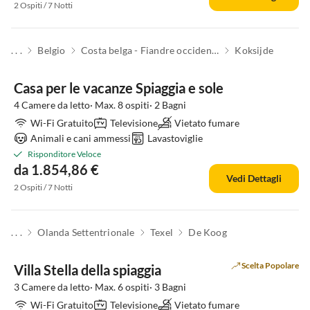
2 Ospiti / 7 Notti
. . .
Belgio
Costa belga - Fiandre occidentali
Koksijde
Casa per le vacanze Spiaggia e sole
4 Camere da letto· Max. 8 ospiti· 2 Bagni
Wi-Fi Gratuito
Televisione
Vietato fumare
Animali e cani ammessi
Lavastoviglie
Risponditore Veloce
da 1.854,86 €
Vedi Dettagli
2 Ospiti / 7 Notti
. . .
Olanda Settentrionale
Texel
De Koog
Scelta Popolare
Villa Stella della spiaggia
3 Camere da letto· Max. 6 ospiti· 3 Bagni
Wi-Fi Gratuito
Televisione
Vietato fumare