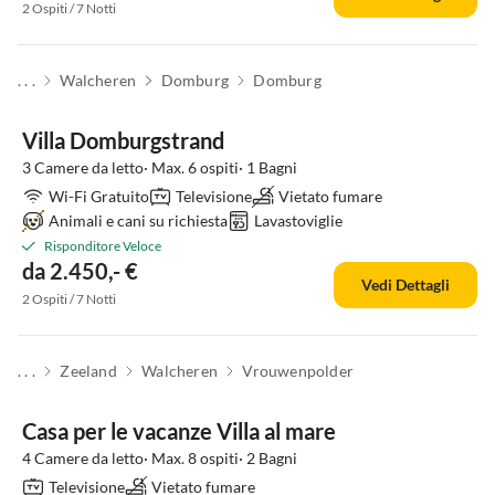
2 Ospiti / 7 Notti
. . .
Walcheren
Domburg
Domburg
Villa Domburgstrand
3 Camere da letto· Max. 6 ospiti· 1 Bagni
Wi-Fi Gratuito
Televisione
Vietato fumare
Animali e cani su richiesta
Lavastoviglie
Risponditore Veloce
da 2.450,- €
Vedi Dettagli
2 Ospiti / 7 Notti
. . .
Zeeland
Walcheren
Vrouwenpolder
Casa per le vacanze Villa al mare
4 Camere da letto· Max. 8 ospiti· 2 Bagni
Televisione
Vietato fumare