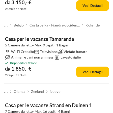
da 3.150,- €
Vedi Dettagli
2 Ospiti / 7 Notti
. . .
Belgio
Costa belga - Fiandre occidentali
Koksijde
Casa per le vacanze Tamaranda
5 Camere da letto· Max. 9 ospiti· 1 Bagni
Wi-Fi Gratuito
Televisione
Vietato fumare
Animali e cani non ammessi
Lavastoviglie
Risponditore Veloce
da 1.850,- €
Vedi Dettagli
2 Ospiti / 7 Notti
. . .
Olanda
Zeeland
Nuovo
Casa per le vacanze Strand en Duinen 1
7 Camere da letto· Max. 16 ospiti· 4 Bagni