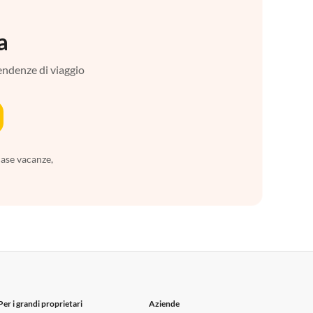
a
tendenze di viaggio
case vacanze,
Per i grandi proprietari
Aziende