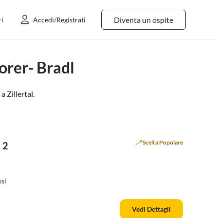
Diventa un ospite
ri
Accedi/Registrati
orer- Bradl
 a
Zillertal
.
Scelta Popolare
 2
si
Vedi Dettagli