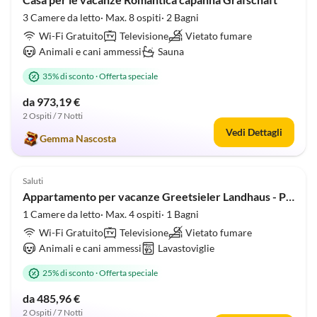
3 Camere da letto· Max. 8 ospiti· 2 Bagni
Wi-Fi Gratuito
Televisione
Vietato fumare
Animali e cani ammessi
Sauna
35% di sconto
·
Offerta speciale
da 973,19 €
2 Ospiti / 7 Notti
Vedi Dettagli
Gemma Nascosta
4.9
(15)
Saluti
Appartamento per vacanze Greetsieler Landhaus - Parte B
1 Camere da letto· Max. 4 ospiti· 1 Bagni
Wi-Fi Gratuito
Televisione
Vietato fumare
Animali e cani ammessi
Lavastoviglie
25% di sconto
·
Offerta speciale
da 485,96 €
2 Ospiti / 7 Notti