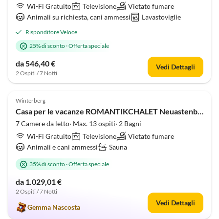
Wi-Fi Gratuito
Televisione
Vietato fumare
Animali su richiesta, cani ammessi
Lavastoviglie
Risponditore Veloce
25% di sconto
·
Offerta speciale
da 546,40 €
Vedi Dettagli
2 Ospiti / 7 Notti
5.0
(7)
Winterberg
Casa per le vacanze ROMANTIKCHALET Neuastenberg
7 Camere da letto· Max. 13 ospiti· 2 Bagni
Wi-Fi Gratuito
Televisione
Vietato fumare
Animali e cani ammessi
Sauna
35% di sconto
·
Offerta speciale
da 1.029,01 €
2 Ospiti / 7 Notti
Vedi Dettagli
Gemma Nascosta