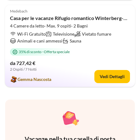
5.0
(2)
Medebach
Casa per le vacanze Rifugio romantico Winterberg-Willingen
4 Camere da letto· Max. 9 ospiti· 2 Bagni
Wi-Fi Gratuito
Televisione
Vietato fumare
Animali e cani ammessi
Sauna
35% di sconto
·
Offerta speciale
da 727,42 €
2 Ospiti / 7 Notti
Vedi Dettagli
Gemma Nascosta
Vacanze nella tua casella di posta