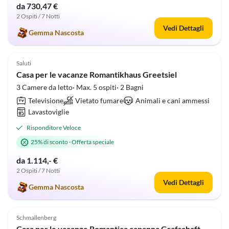
da 730,47 €
2 Ospiti / 7 Notti
Vedi Dettagli
Gemma Nascosta
Annuncio in
4.9
(20)
Alto
Saluti
Casa per le vacanze Romantikhaus Greetsiel
3 Camere da letto· Max. 5 ospiti· 2 Bagni
Televisione
Vietato fumare
Animali e cani ammessi
Lavastoviglie
Risponditore Veloce
25% di sconto
·
Offerta speciale
da 1.114,- €
2 Ospiti / 7 Notti
Vedi Dettagli
Gemma Nascosta
Annuncio in
5.0
(20)
Alto
Schmallenberg
Casa per le vacanze Romantica capanna Grafschaft