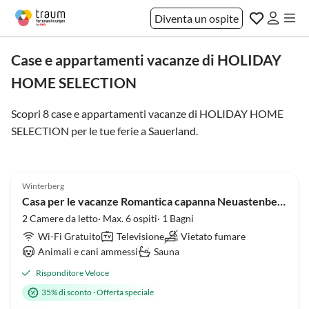
Diventa un ospite
Case e appartamenti vacanze di HOLIDAY
HOME SELECTION
Scopri 8 case e appartamenti vacanze di HOLIDAY HOME
SELECTION per le tue ferie a
Sauerland
.
Annuncio in
4.9
(35)
Alto
Winterberg
Casa per le vacanze Romantica capanna Neuastenberg
2 Camere da letto· Max. 6 ospiti· 1 Bagni
Wi-Fi Gratuito
Televisione
Vietato fumare
Animali e cani ammessi
Sauna
Risponditore Veloce
35% di sconto
·
Offerta speciale