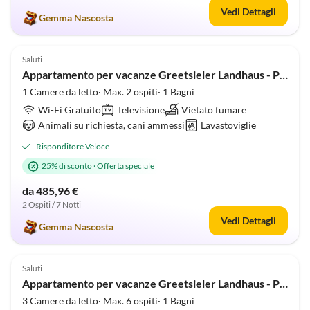
Vedi Dettagli
Gemma Nascosta
Annuncio in
5.0
(13)
Alto
Saluti
Appartamento per vacanze Greetsieler Landhaus - Parte A
1 Camere da letto· Max. 2 ospiti· 1 Bagni
Wi-Fi Gratuito
Televisione
Vietato fumare
Animali su richiesta, cani ammessi
Lavastoviglie
Risponditore Veloce
25% di sconto
·
Offerta speciale
da 485,96 €
2 Ospiti / 7 Notti
Vedi Dettagli
Gemma Nascosta
Annuncio in
4.7
(8)
Alto
Saluti
Appartamento per vacanze Greetsieler Landhaus - Parte C
3 Camere da letto· Max. 6 ospiti· 1 Bagni