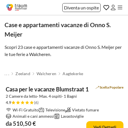
Diventa un ospite
Case e appartamenti vacanze di Onno S.
Meijer
Scopri 23 case e appartamenti vacanze di Onno S. Meijer per
le tue ferie a
Walcheren
.
. . .
Zeeland
Walcheren
Aagtekerke
Scelta Popolare
Casa per le vacanze Blumstraat 1
2 Camere da letto· Max. 4 ospiti· 1 Bagni
4.9
(6)
Wi-Fi Gratuito
Televisione
Vietato fumare
Animali e cani ammessi
Lavastoviglie
da 510,50 €
Vedi Dettagli