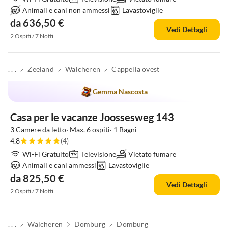
Animali e cani non ammessi
Lavastoviglie
da 636,50 €
Vedi Dettagli
2 Ospiti / 7 Notti
. . .
Zeeland
Walcheren
Cappella ovest
Gemma Nascosta
Casa per le vacanze Joossesweg 143
3 Camere da letto· Max. 6 ospiti· 1 Bagni
4.8
(4)
Wi-Fi Gratuito
Televisione
Vietato fumare
Animali e cani ammessi
Lavastoviglie
da 825,50 €
Vedi Dettagli
2 Ospiti / 7 Notti
. . .
Walcheren
Domburg
Domburg