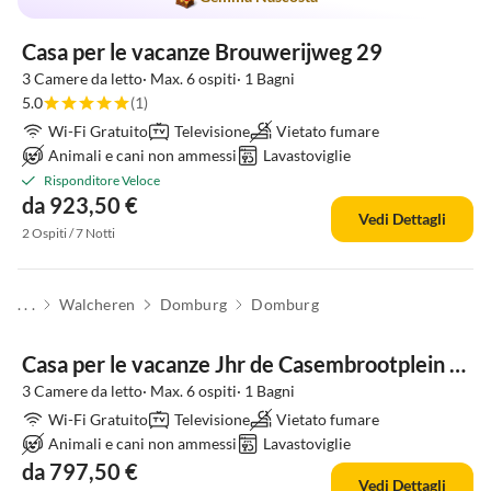
Casa per le vacanze Brouwerijweg 29
3 Camere da letto· Max. 6 ospiti· 1 Bagni
5.0
(1)
Wi-Fi Gratuito
Televisione
Vietato fumare
Animali e cani non ammessi
Lavastoviglie
Risponditore Veloce
da 923,50 €
Vedi Dettagli
2 Ospiti / 7 Notti
. . .
Walcheren
Domburg
Domburg
Casa per le vacanze Jhr de Casembrootplein 13
3 Camere da letto· Max. 6 ospiti· 1 Bagni
Wi-Fi Gratuito
Televisione
Vietato fumare
Animali e cani non ammessi
Lavastoviglie
da 797,50 €
Vedi Dettagli