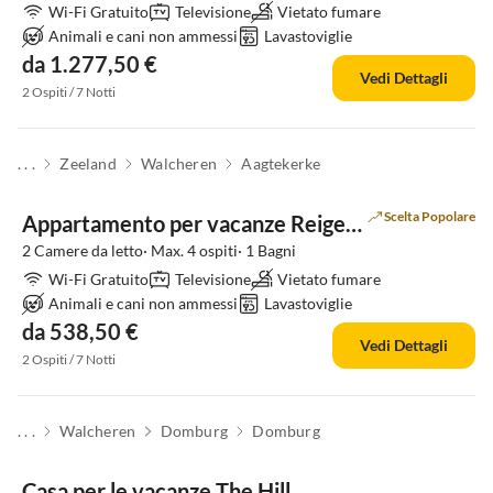
Wi-Fi Gratuito
Televisione
Vietato fumare
Animali e cani non ammessi
Lavastoviglie
da 1.277,50 €
Vedi Dettagli
2 Ospiti / 7 Notti
. . .
Zeeland
Walcheren
Aagtekerke
Scelta Popolare
Appartamento per vacanze Reigersberg 10
2 Camere da letto· Max. 4 ospiti· 1 Bagni
Wi-Fi Gratuito
Televisione
Vietato fumare
Animali e cani non ammessi
Lavastoviglie
da 538,50 €
Vedi Dettagli
2 Ospiti / 7 Notti
. . .
Walcheren
Domburg
Domburg
Casa per le vacanze The Hill