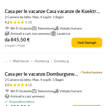
Casa per le vacanze Casa vacanze de Koektrommel
2 Camere da letto· Max. 4 ospiti· 1 Bagni
4.2
(3)
Wi-Fi Gratuito
Televisione
Vietato fumare
Animali e cani non ammessi
Lavatrice
da 845,50 €
Vedi Dettagli
2 Ospiti / 7 Notti
. . .
Walcheren
Domburg
Domburg
Scelta Popolare
Casa per le vacanze Domburgseweg 24
2 Camere da letto· Max. 4 ospiti· 1 Bagni
5.0
(3)
Wi-Fi Gratuito
Televisione
Vietato fumare
Animali e cani ammessi
Risponditore Veloce