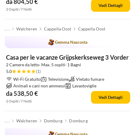
da 804,50 €
Vedi Dettagli
2 Ospiti / 7 Notti
. . .
Walcheren
Cappella Oost
Cappella Oost
Gemma Nascosta
Casa per le vacanze Grijpskerkseweg 3 Vorder
2 Camere da letto· Max. 5 ospiti· 1 Bagni
5.0
(1)
Wi-Fi Gratuito
Televisione
Vietato fumare
Animali e cani non ammessi
Lavastoviglie
da 538,50 €
Vedi Dettagli
2 Ospiti / 7 Notti
. . .
Walcheren
Domburg
Domburg
Gemma Nascosta