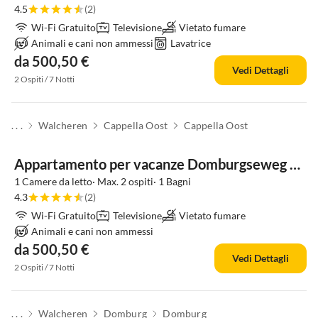
4.5
(2)
Wi-Fi Gratuito
Televisione
Vietato fumare
Animali e cani non ammessi
Lavatrice
da 500,50 €
Vedi Dettagli
2 Ospiti / 7 Notti
. . .
Walcheren
Cappella Oost
Cappella Oost
Appartamento per vacanze Domburgseweg 52 Appartamento
1 Camere da letto· Max. 2 ospiti· 1 Bagni
4.3
(2)
Wi-Fi Gratuito
Televisione
Vietato fumare
Animali e cani non ammessi
da 500,50 €
Vedi Dettagli
2 Ospiti / 7 Notti
. . .
Walcheren
Domburg
Domburg