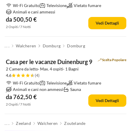
Wi-Fi Gratuito
Televisione
Vietato fumare
Animali e cani ammessi
da 500,50 €
Vedi Dettagli
2 Ospiti / 7 Notti
. . .
Walcheren
Domburg
Domburg
Scelta Popolare
Casa per le vacanze Duinenburg 9
2 Camere da letto· Max. 4 ospiti· 1 Bagni
4.6
(4)
Wi-Fi Gratuito
Televisione
Vietato fumare
Animali e cani non ammessi
Sauna
da 762,50 €
Vedi Dettagli
2 Ospiti / 7 Notti
. . .
Zeeland
Walcheren
Zoutelande