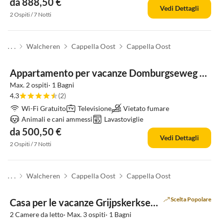
da 888,50 €
Vedi Dettagli
2 Ospiti / 7 Notti
. . .
Walcheren
Cappella Oost
Cappella Oost
Appartamento per vacanze Domburgseweg 52 Studio
Max. 2 ospiti· 1 Bagni
4.3
(2)
Wi-Fi Gratuito
Televisione
Vietato fumare
Animali e cani ammessi
Lavastoviglie
da 500,50 €
Vedi Dettagli
2 Ospiti / 7 Notti
. . .
Walcheren
Cappella Oost
Cappella Oost
Scelta Popolare
Casa per le vacanze Grijpskerkseweg 3 Hinter
2 Camere da letto· Max. 3 ospiti· 1 Bagni