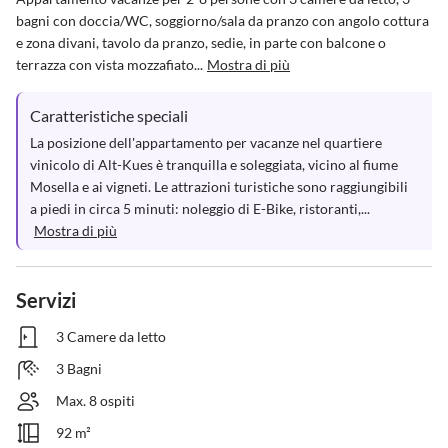
bagni con doccia/WC, soggiorno/sala da pranzo con angolo cottura 
e zona divani, tavolo da pranzo, sedie, in parte con balcone o 
terrazza con vista mozzafiato...
Mostra di più
Caratteristiche speciali
La posizione dell'appartamento per vacanze nel quartiere 
vinicolo di Alt-Kues è tranquilla e soleggiata, vicino al fiume 
Mosella e ai vigneti. Le attrazioni turistiche sono raggiungibili 
a piedi in circa 5 minuti: noleggio di E-Bike, ristoranti,...
Mostra di più
Servizi
3 Camere da letto
3 Bagni
Max. 8 ospiti
92 m²