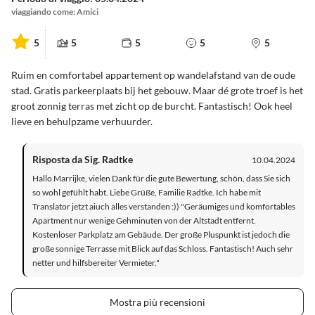
viaggiando come: Amici
5
5
5
5
5
Ruim en comfortabel appartement op wandelafstand van de oude
stad. Gratis parkeerplaats bij het gebouw. Maar dé grote troef is het
groot zonnig terras met zicht op de burcht. Fantastisch! Ook heel
lieve en behulpzame verhuurder.
Risposta da Sig. Radtke
10.04.2024
Hallo Marrijke, vielen Dank für die gute Bewertung, schön, dass Sie sich
so wohl gefühlt habt. Liebe Grüße, Familie Radtke. Ich habe mit
Translator jetzt aiuch alles verstanden :)) "Geräumiges und komfortables
Apartment nur wenige Gehminuten von der Altstadt entfernt.
Kostenloser Parkplatz am Gebäude. Der große Pluspunkt ist jedoch die
große sonnige Terrasse mit Blick auf das Schloss. Fantastisch! Auch sehr
netter und hilfsbereiter Vermieter."
Mostra più recensioni