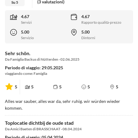
(3 valutazioni)
Su 5
4.67
4.67
Servizi
Rapporto qualità-prezzo
5.00
5.00
Servizio
Dintorni
Sehr schön.
Da Famiglia Backus di Nütterden · 02.06.2025
Periodo di viaggio: 29.05.2025
viaggiando come: Famiglia
5
5
5
5
5
Alles war sauber, alles war da, sehr ruhig. wir würden wieder
kommen.
Toplocatie dichtbij de oude stad
Da Amici Baeten di BRASSCHAAT · 08.04.2024
Periodo di viaggio: 05.04.2024