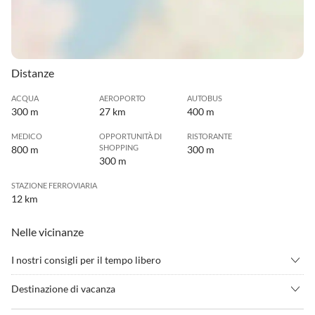
Distanze
ACQUA
AEROPORTO
AUTOBUS
300 m
27 km
400 m
MEDICO
OPPORTUNITÀ DI
RISTORANTE
SHOPPING
800 m
300 m
300 m
STAZIONE FERROVIARIA
12 km
Nelle vicinanze
I nostri consigli per il tempo libero
•
Badminton
•
Bagni termali
Destinazione di vacanza
•
Ciclismo/bicicletta
•
Deltaplano
La regione della Mosella è una delle più interessanti paesaggi