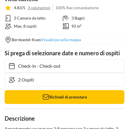
4.83/5
3 valutazioni
100% Raccomandazione
3 Camere da letto
3 Bagni
Max. 8 ospiti
92 m²
Bernkastel-Kues
Visualizza sulla mappa
Si prega di selezionare date e numero di ospiti
Check-in
-
Check-out
Richiedi di prenotare
Descrizione
Appartamento vacanze per 2-8 persone con 3 camere da letto, 3 