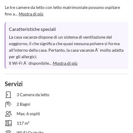
Le tre camere da letto con letto matrimoniale possono ospitare 
fino a...
Mostra di più
Caratteristiche speciali
La casa vacanze dispone di un sistema di ventilazione del 
soggiorno, il che significa che quasi nessuna polvere si forma 
all'interno della casa. Pertanto, la casa vacanze Ã¨ molto adatta 
per gli allergici.

Il Wi-Fi Ã¨ disponibile...
Mostra di più
Servizi
3 Camere da letto
2 Bagni
Max. 6 ospiti
117 m²
Wi-Fi Gratuito