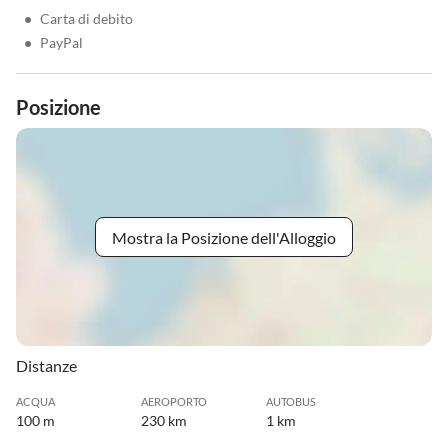
•
Carta di debito
•
PayPal
Posizione
Mostra la Posizione dell'Alloggio
Distanze
ACQUA
AEROPORTO
AUTOBUS
100 m
230 km
1 km