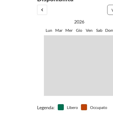
istruzioni dettagliate per la casa e informazioni 
2026
Lun
Mar
Mer
Gio
Ven
Sab
Do
Legenda
:
Libero
Occupato