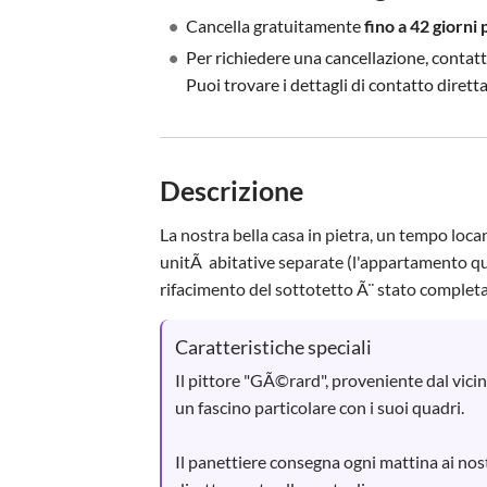
•
Cancella gratuitamente
fino a 42 giorni 
•
Per richiedere una cancellazione, contatt
Puoi trovare i dettagli di contatto diret
Descrizione
La nostra bella casa in pietra, un tempo loc
unitÃ  abitative separate (l'appartamento qu
rifacimento del sottotetto Ã¨ stato completat
Caratteristiche speciali
Il pittore "GÃ©rard", proveniente dal vici
un fascino particolare con i suoi quadri.

Il panettiere consegna ogni mattina ai nost