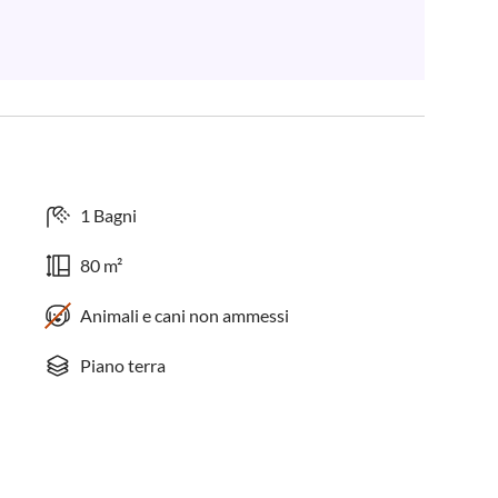
1 Bagni
80 m²
Animali e cani non ammessi
Piano terra