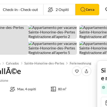
Check-in
-
Check-out
Cerca
a
Calvados
Sainte-Honorine-des-Pertes
Ferienwohnung La VallÃ©
allÃ©e
Si
e 
zione
Max. 4 ospiti
80 m²