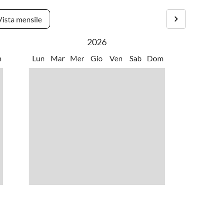
utili sulla regione di vacanza al momento della prenotazione.
Vista mensile
2026
m
Lun
Mar
Mer
Gio
Ven
Sab
Dom