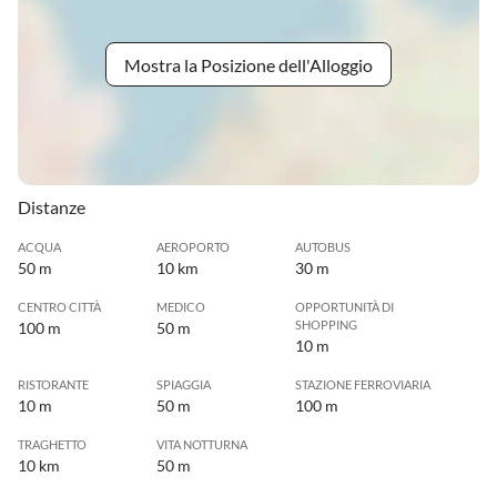
Mostra la Posizione dell'Alloggio
Distanze
ACQUA
AEROPORTO
AUTOBUS
50 m
10 km
30 m
CENTRO CITTÀ
MEDICO
OPPORTUNITÀ DI
SHOPPING
100 m
50 m
10 m
RISTORANTE
SPIAGGIA
STAZIONE FERROVIARIA
10 m
50 m
100 m
TRAGHETTO
VITA NOTTURNA
10 km
50 m