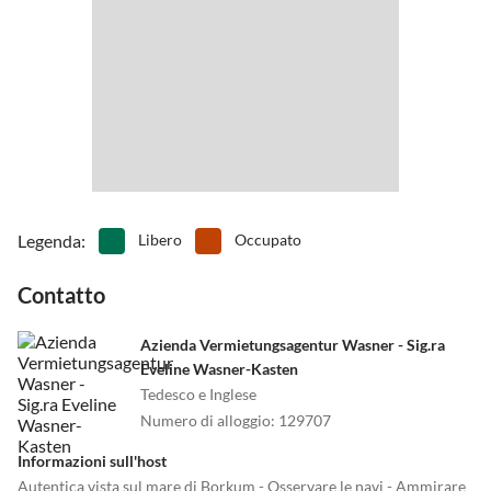
•
Pesca
•
Ping-pong
•
Piscina avventurosa
•
Pista da bowling/bowling
•
Scalata
•
Sci d'acqua
•
Snorkeling
•
Tennis
•
Terreno di gioco
•
Vita notturna
•
Windsurf
Legenda
:
Libero
Occupato
Contatto
Azienda Vermietungsagentur Wasner - Sig.ra
Eveline Wasner-Kasten
Tedesco e Inglese
Numero di alloggio
:
129707
Informazioni sull'host
Autentica vista sul mare di Borkum - Osservare le navi - Ammirare