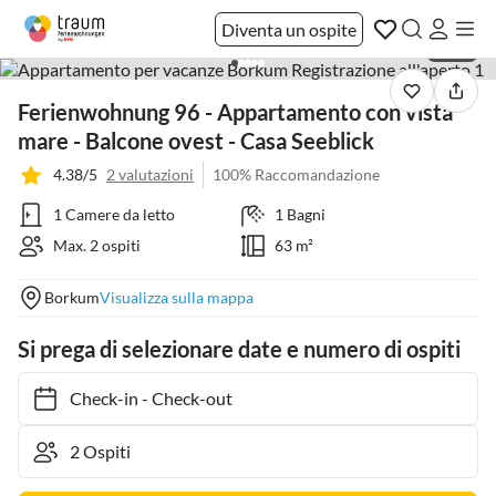
Diventa un ospite
1 / 20
Ferienwohnung 96 - Appartamento con vista
mare - Balcone ovest - Casa Seeblick
4.38/5
2 valutazioni
100% Raccomandazione
1 Camere da letto
1 Bagni
Max. 2 ospiti
63 m²
Borkum
Visualizza sulla mappa
Si prega di selezionare date e numero di ospiti
Check-in
-
Check-out