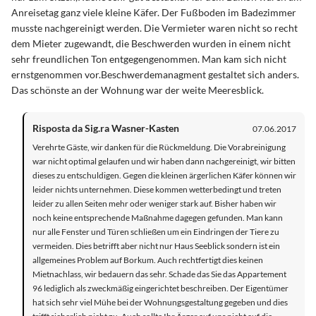
Anreisetag ganz viele kleine Käfer. Der Fußboden im Badezimmer
musste nachgereinigt werden. Die Vermieter waren nicht so recht
dem Mieter zugewandt, die Beschwerden wurden in einem nicht
sehr freundlichen Ton entgegengenommen. Man kam sich nicht
ernstgenommen vor.Beschwerdemanagment gestaltet sich anders.
Das schönste an der Wohnung war der weite Meeresblick.
Risposta da Sig.ra Wasner-Kasten
07.06.2017
Verehrte Gäste, wir danken für die Rückmeldung. Die Vorabreinigung
war nicht optimal gelaufen und wir haben dann nachgereinigt, wir bitten
dieses zu entschuldigen. Gegen die kleinen ärgerlichen Käfer können wir
leider nichts unternehmen. Diese kommen wetterbedingt und treten
leider zu allen Seiten mehr oder weniger stark auf. Bisher haben wir
noch keine entsprechende Maßnahme dagegen gefunden. Man kann
nur alle Fenster und Türen schließen um ein Eindringen der Tiere zu
vermeiden. Dies betrifft aber nicht nur Haus Seeblick sondern ist ein
allgemeines Problem auf Borkum. Auch rechtfertigt dies keinen
Mietnachlass, wir bedauern das sehr. Schade das Sie das Appartement
96 lediglich als zweckmäßig eingerichtet beschreiben. Der Eigentümer
hat sich sehr viel Mühe bei der Wohnungsgestaltung gegeben und dies