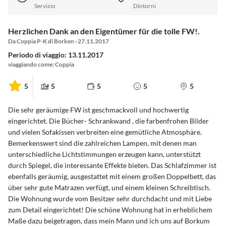
Servizio
Dintorni
Herzlichen Dank an den Eigentümer für die tolle FW!.
Da Coppia P-K di Borken · 27.11.2017
Periodo di viaggio: 13.11.2017
viaggiando come: Coppia
5
5
5
5
5
Die sehr geräumige FW ist geschmackvoll und hochwertig
eingerichtet. Die Bücher- Schrankwand , die farbenfrohen Bilder
und vielen Sofakissen verbreiten eine gemütliche Atmosphäre.
Bemerkenswert sind die zahlreichen Lampen, mit denen man
unterschiedliche Lichtstimmungen erzeugen kann, unterstützt
durch Spiegel, die interessante Effekte bieten. Das Schlafzimmer ist
ebenfalls geräumig, ausgestattet mit einem großen Doppelbett, das
über sehr gute Matrazen verfügt, und einem kleinen Schreibtisch.
Die Wohnung wurde vom Besitzer sehr durchdacht und mit Liebe
zum Detail eingerichtet! Die schöne Wohnung hat in erheblichem
Maße dazu beigetragen, dass mein Mann und ich uns auf Borkum