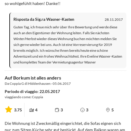
so wohlgefühlt haben! Danke!!
Risposta da Sig.ra Wasner-Kasten
28.11.2017
Guten Tag, ich freue mich sehr über Ihre Bewertung und werde diese
auch an den Eigentümer der Wohnung leiten. Falls Sie nächsten
Winter/Herbst wieder dieses Wohnung buchen möchten melden Sie
sich gerne wieder bei uns. Auch ist eine Vorreservierung für 2019
brereits möglich. Ich wünsche Ihnen bereits heute eine schöne
Adventszeit und ein frohes Weihnachtsfest. Ihre Eveline Wasner-Kasten
und komplettes Team der Vermietungsagentur Wasner
Auf Borkum ist alles anders
Da Coppia G di Hiddenhausen · 05.06.2017
Periodo di viaggio: 22.05.2017
viaggiando come: Coppia
3.75
4
3
3
5
Die Wohnung ist Zweckmäßig eingerichtet, die Sofas eignen sich
nur zum Sitzen,Küche sehr gut bestückt. Auf dem Balkon waren am