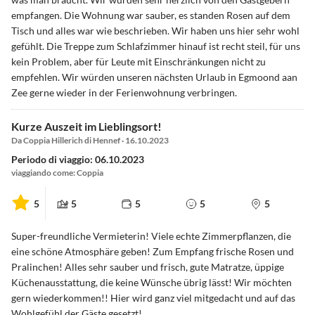
empfangen. Die Wohnung war sauber, es standen Rosen auf dem
Tisch und alles war wie beschrieben. Wir haben uns hier sehr wohl
gefühlt. Die Treppe zum Schlafzimmer hinauf ist recht steil, für uns
kein Problem, aber für Leute mit Einschränkungen nicht zu
empfehlen. Wir würden unseren nächsten Urlaub in Egmoond aan
Zee gerne wieder in der Ferienwohnung verbringen.
Kurze Auszeit im Lieblingsort!
Da Coppia Hillerich di Hennef · 16.10.2023
Periodo di viaggio: 06.10.2023
viaggiando come: Coppia
5
5
5
5
5
Super-freundliche Vermieterin! Viele echte Zimmerpflanzen, die
eine schöne Atmosphäre geben! Zum Empfang frische Rosen und
Pralinchen! Alles sehr sauber und frisch, gute Matratze, üppige
Küchenausstattung, die keine Wünsche übrig lässt! Wir möchten
gern wiederkommen!! Hier wird ganz viel mitgedacht und auf das
Wohlgefühl der Gäste gesetzt!