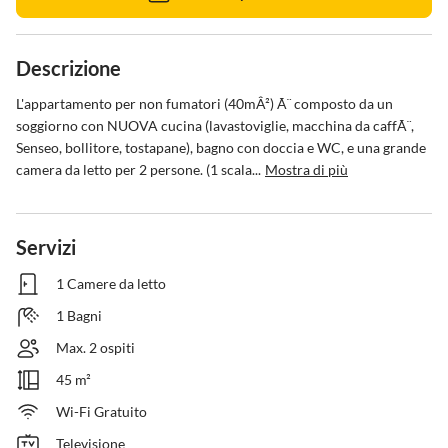
Descrizione
L'appartamento per non fumatori (40mÂ²) Ã¨ composto da un 
soggiorno con NUOVA cucina (lavastoviglie, macchina da caffÃ¨, 
Senseo, bollitore, tostapane), bagno con doccia e WC, e una grande 
camera da letto per 2 persone. (1 scala...
Mostra di più
Servizi
1 Camere da letto
1 Bagni
Max. 2 ospiti
45 m²
Wi-Fi Gratuito
Televisione