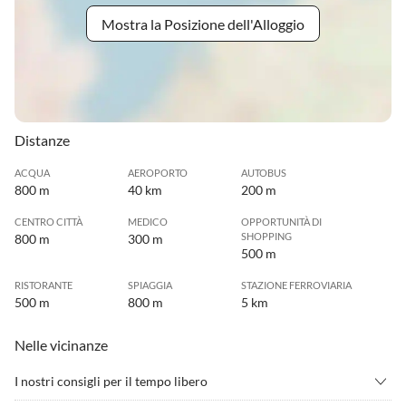
Mostra la Posizione dell'Alloggio
Distanze
ACQUA
AEROPORTO
AUTOBUS
800 m
40 km
200 m
CENTRO CITTÀ
MEDICO
OPPORTUNITÀ DI
SHOPPING
800 m
300 m
500 m
RISTORANTE
SPIAGGIA
STAZIONE FERROVIARIA
500 m
800 m
5 km
Nelle vicinanze
I nostri consigli per il tempo libero