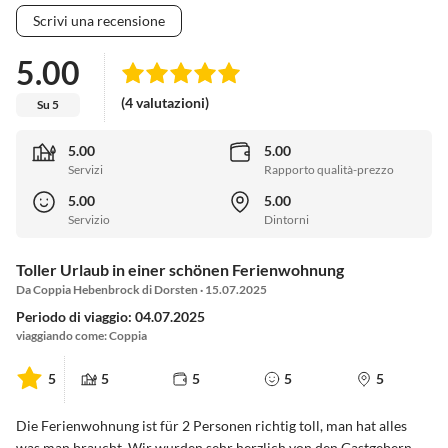
Scrivi una recensione
5.00
(4 valutazioni)
Su 5
5.00
5.00
Servizi
Rapporto qualità-prezzo
5.00
5.00
Servizio
Dintorni
Toller Urlaub in einer schönen Ferienwohnung
Da Coppia Hebenbrock di Dorsten · 15.07.2025
Periodo di viaggio: 04.07.2025
viaggiando come: Coppia
5
5
5
5
5
Die Ferienwohnung ist für 2 Personen richtig toll, man hat alles
was man braucht. Wir wurden sehr herzlich von den Gastgebern