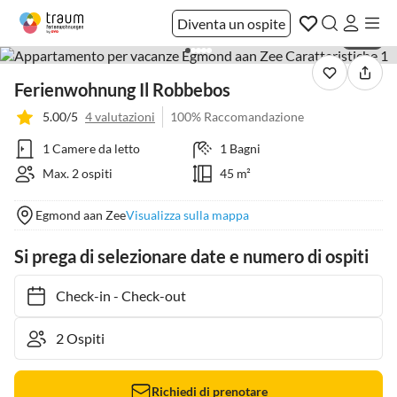
Diventa un ospite
1 / 14
Ferienwohnung Il Robbebos
5.00/5
4 valutazioni
100% Raccomandazione
1 Camere da letto
1 Bagni
Max. 2 ospiti
45 m²
Egmond aan Zee
Visualizza sulla mappa
Si prega di selezionare date e numero di ospiti
Check-in
-
Check-out
Richiedi di prenotare