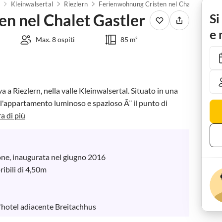
Kleinwalsertal
Riezlern
Ferienwohnung Cristen nel Chalet Gastler
n nel Chalet Gastler
Si
e 
Max. 8 ospiti
85 m²
 a Riezlern, nella valle Kleinwalsertal. Situato in una 
l'appartamento luminoso e spazioso Ã¨ il punto di 
a di più
one, inaugurata nel giugno 2016

bili di 4,50m 

l'hotel adiacente Breitachhus