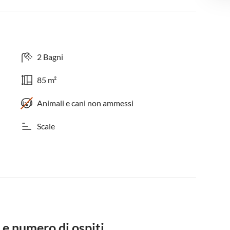
2 Bagni
85 m²
Animali e cani non ammessi
Scale
 e numero di ospiti