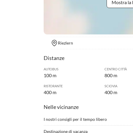
Mostra la 
Riezlern
Distanze
AUTOBUS
CENTRO CITTÀ
100 m
800 m
RISTORANTE
SCIOVIA
400 m
400 m
Nelle vicinanze
I nostri consigli per il tempo libero
•
Acquisti all'outlet
•
Andar
Destinazione di vacanza