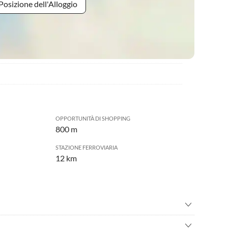
Posizione dell'Alloggio
OPPORTUNITÀ DI SHOPPING
800 m
STAZIONE FERROVIARIA
12 km
e in mountain bike
•
Arrampicata