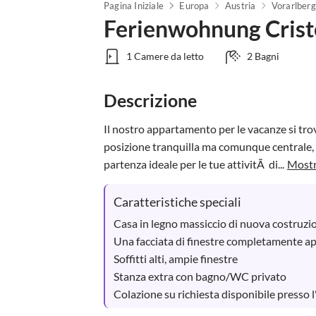
Pagina Iniziale
Europa
Austria
Vorarlberg
Ferienwohnung Criste
1 Camere da letto
2 Bagni
Descrizione
Il nostro appartamento per le vacanze si trova
posizione tranquilla ma comunque centrale, 
partenza ideale per le tue attivitÃ  di...
Mostr
Caratteristiche speciali
Casa in legno massiccio di nuova costruzi
Una facciata di finestre completamente apri
Soffitti alti, ampie finestre

Stanza extra con bagno/WC privato

Colazione su richiesta disponibile presso 