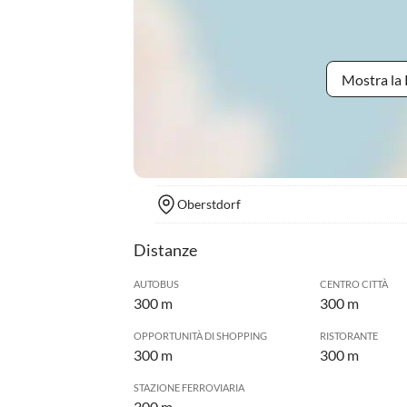
Mostra la 
Oberstdorf
Distanze
AUTOBUS
CENTRO CITTÀ
300 m
300 m
OPPORTUNITÀ DI SHOPPING
RISTORANTE
300 m
300 m
STAZIONE FERROVIARIA
300 m