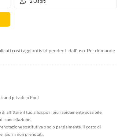
licati costi aggiuntivi dipendenti dall'uso. Per domande
k und privatem Pool
i affittare il tuo alloggio il più rapidamente possibile.
di cancellazione.
enotazione sostitutiva o solo parzialmente, il costo di
ei giorni non prenotati.