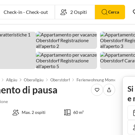
Check-in
-
Check-out
Cerca
Allgäu
Oberallgäu
Oberstdorf
Ferienwohnung 
nto di pausa
Si
e 
ione
Max. 2 ospiti
60 m²