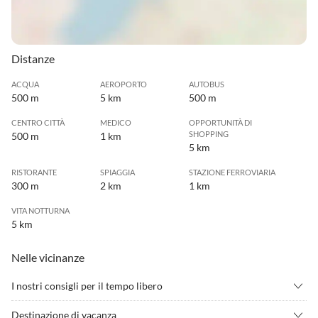
Distanze
ACQUA
AEROPORTO
AUTOBUS
500 m
5 km
500 m
CENTRO CITTÀ
MEDICO
OPPORTUNITÀ DI
SHOPPING
500 m
1 km
5 km
RISTORANTE
SPIAGGIA
STAZIONE FERROVIARIA
300 m
2 km
1 km
VITA NOTTURNA
5 km
Nelle vicinanze
I nostri consigli per il tempo libero
•
Andare in mountain bike
•
Benessere
Destinazione di vacanza