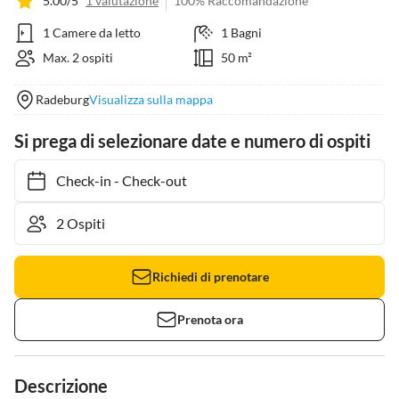
5.00/5
1 valutazione
100% Raccomandazione
1 Camere da letto
1 Bagni
Max. 2 ospiti
50 m²
Radeburg
Visualizza sulla mappa
Si prega di selezionare date e numero di ospiti
Check-in
-
Check-out
Richiedi di prenotare
Prenota ora
Descrizione