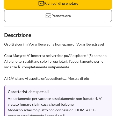
Richiedi di prenotare
Prenota ora
Descrizione
Ospiti sicuri in Vorarlberg sulla homepage di Vorarlberg.travel

Casa Margret Ã¨ immersa nel verde e puÃ² ospitare 4(5) persone.

Al piano terra abitano solo i proprietari, l'appartamento per le 
vacanze Ã¨ completamente indipendente.

Al 1Â° piano vi aspetta un'accogliente...
Mostra di più
Caratteristiche speciali
Appartamento per vacanze assolutamente non fumatori. Ãˆ 
vietato fumare sia in casa che sul balcone.

Moderno schermo piatto con connessioni HDMI e USB: 
portare assolutamente i propri cavi!