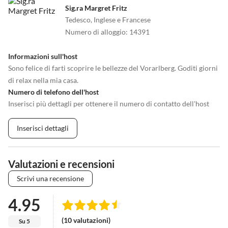
•
Tiro con l'arco
•
Vai in pedalò
Sig.ra Margret Fritz
•
Vita notturna
•
Windsurf
Tedesco, Inglese e Francese
•
Zoo
Numero di alloggio
:
14391
Informazioni sull'host
Sono felice di farti scoprire le bellezze del Vorarlberg. Goditi giorni
di relax nella mia casa.
Numero di telefono dell'host
Inserisci più dettagli per ottenere il numero di contatto dell'host
Inserisci dettagli
Valutazioni e recensioni
Scrivi una recensione
4.95
(10 valutazioni)
Su 5