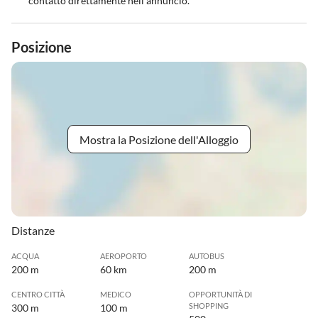
contatto direttamente nell'annuncio.
Posizione
Mostra la Posizione dell'Alloggio
Distanze
ACQUA
AEROPORTO
AUTOBUS
200 m
60 km
200 m
CENTRO CITTÀ
MEDICO
OPPORTUNITÀ DI
SHOPPING
300 m
100 m