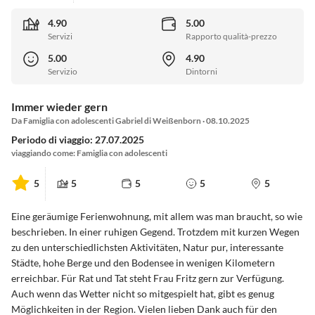
4.90
5.00
Servizi
Rapporto qualità-prezzo
5.00
4.90
Servizio
Dintorni
Immer wieder gern
Da Famiglia con adolescenti Gabriel di Weißenborn · 08.10.2025
Periodo di viaggio: 27.07.2025
viaggiando come: Famiglia con adolescenti
5
5
5
5
5
Eine geräumige Ferienwohnung, mit allem was man braucht, so wie
beschrieben. In einer ruhigen Gegend. Trotzdem mit kurzen Wegen
zu den unterschiedlichsten Aktivitäten, Natur pur, interessante
Städte, hohe Berge und den Bodensee in wenigen Kilometern
erreichbar. Für Rat und Tat steht Frau Fritz gern zur Verfügung.
Auch wenn das Wetter nicht so mitgespielt hat, gibt es genug
Möglichkeiten in der Region. Vielen lieben Dank auch für den