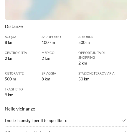
Distanze
ACQUA
AEROPORTO
AUTOBUS
8 km
100 km
500 m
CENTRO CITTÀ
MEDICO
OPPORTUNITÀ DI
SHOPPING
2 km
2 km
2 km
RISTORANTE
SPIAGGIA
STAZIONE FERROVIARIA
500 m
8 km
50 km
TRAGHETTO
9 km
Nelle vicinanze
I nostri consigli per il tempo libero
•
Andare in mountain bike
•
Camminata nordica