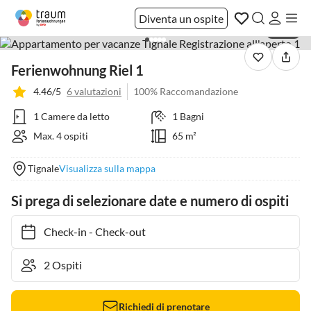
Diventa un ospite
1 / 34
Ferienwohnung Riel 1
4.46/5
6 valutazioni
100% Raccomandazione
1 Camere da letto
1 Bagni
Max. 4 ospiti
65 m²
Tignale
Visualizza sulla mappa
Si prega di selezionare date e numero di ospiti
Check-in
-
Check-out
Richiedi di prenotare