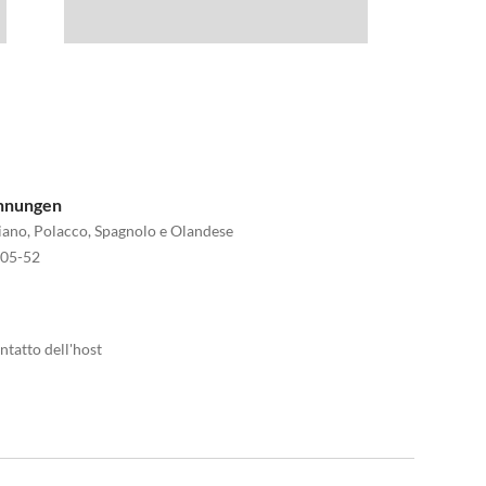
ohnungen
aliano, Polacco, Spagnolo e Olandese
005-52
ntatto dell'host