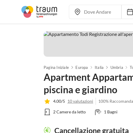
Pagina Iniziale
Europa
Italia
Umbria
T
Apartment Appartame
piscina e giardino
4.00/5
10 valutazioni
100% Raccomanda
2 Camere da letto
1 Bagni
Cancellazione gratuita