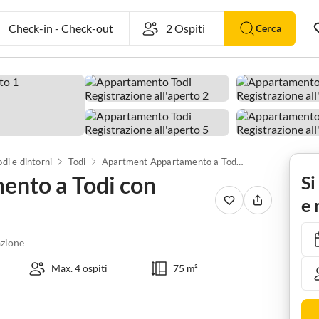
Check-in
-
Check-out
Cerca
odi e dintorni
Todi
Apartment Appartamento a Todi con piscina e giardino
nto a Todi con
Si
e 
zione
Max. 4 ospiti
75 m²