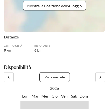
Mostra la Posizione dell'Alloggio
Distanze
CENTRO CITTÀ
RISTORANTE
9 km
6 km
Disponibilità
Vista mensile
2026
Lun
Mar
Mer
Gio
Ven
Sab
Dom